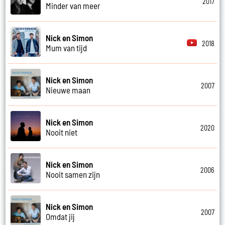
2017
Minder van meer
Nick en Simon
2018
Mum van tijd
Nick en Simon
2007
Nieuwe maan
Nick en Simon
2020
Nooit niet
Nick en Simon
2006
Nooit samen zijn
Nick en Simon
2007
Omdat jij