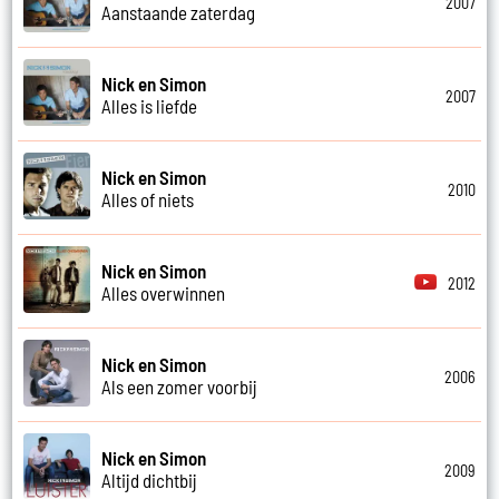
2007
Aanstaande zaterdag
Nick en Simon
2007
Alles is liefde
Nick en Simon
2010
Alles of niets
Nick en Simon
2012
Alles overwinnen
Nick en Simon
2006
Als een zomer voorbij
Nick en Simon
2009
Altijd dichtbij