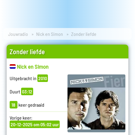
Jouwradio
Nick en Simon
Zonder liefde
Zonder liefde
Nick en Simon
Uitgebracht in
2010
Duurt
03:12
18
keer gedraaid
Vorige keer:
20-12-2025 om 05:02 uur