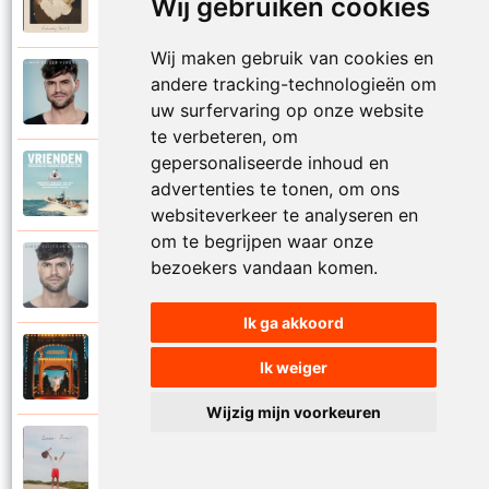
Wij gebruiken cookies
2025
Vaderdag (deel 2)
Wij maken gebruik van cookies en
Simon Keizer
andere tracking-technologieën om
2016
Verdwalen
uw surfervaring op onze website
te verbeteren, om
gepersonaliseerde inhoud en
Diverse artiesten
2018
advertenties te tonen, om ons
Vrienden
websiteverkeer te analyseren en
om te begrijpen waar onze
Simon Keizer
bezoekers vandaan komen.
2016
Wat als
Ik ga akkoord
Simon Keizer
Ik weiger
2024
Zin in het leven
Wijzig mijn voorkeuren
Simon Keizer
2024
Zomaar zomer