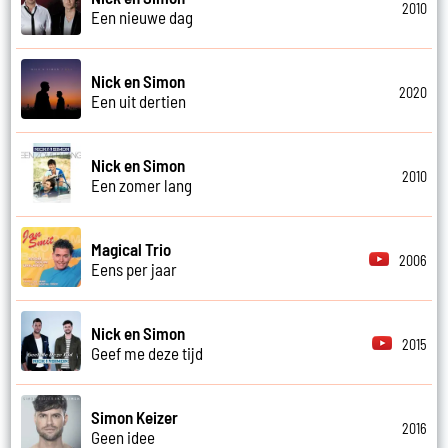
2010
Een nieuwe dag
Nick en Simon
2020
Een uit dertien
Nick en Simon
2010
Een zomer lang
Magical Trio
2006
Eens per jaar
Nick en Simon
2015
Geef me deze tijd
Simon Keizer
2016
Geen idee