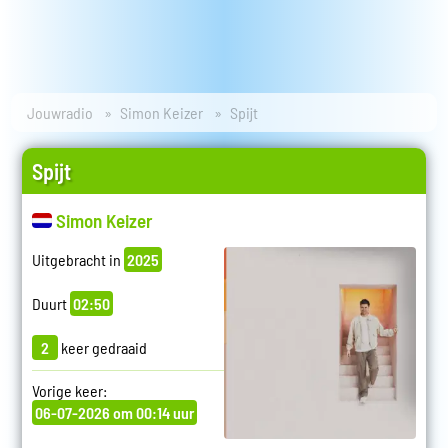
Jouwradio
Simon Keizer
Spijt
Spijt
Simon Keizer
Uitgebracht in
2025
Duurt
02:50
2
keer gedraaid
Vorige keer:
06-07-2026 om 00:14 uur