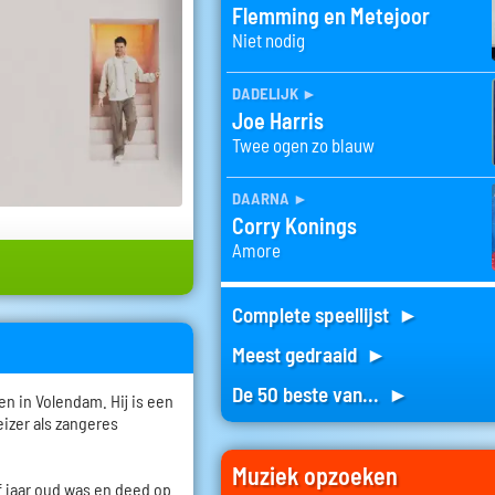
Flemming en Metejoor
Niet nodig
dadelijk
►
Joe Harris
Twee ogen zo blauw
daarna
►
Corry Konings
Amore
Complete speellijst ►
Meest gedraaid ►
De 50 beste van... ►
n in Volendam. Hij is een
izer als zangeres
Muziek opzoeken
f jaar oud was en deed op