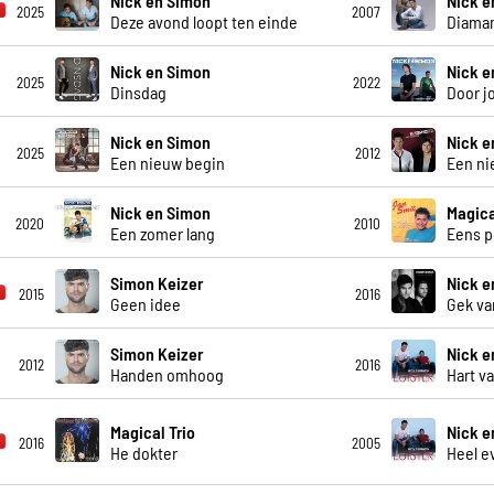
Nick en Simon
Nick e
2025
2007
Deze avond loopt ten einde
Diaman
Nick en Simon
Nick e
2025
2022
Dinsdag
Door j
Nick en Simon
Nick e
2025
2012
Een nieuw begin
Een ni
Nick en Simon
Magica
2020
2010
Een zomer lang
Eens p
Simon Keizer
Nick e
2015
2016
Geen idee
Gek va
Simon Keizer
Nick e
2012
2016
Handen omhoog
Hart v
Magical Trio
Nick e
2016
2005
He dokter
Heel e