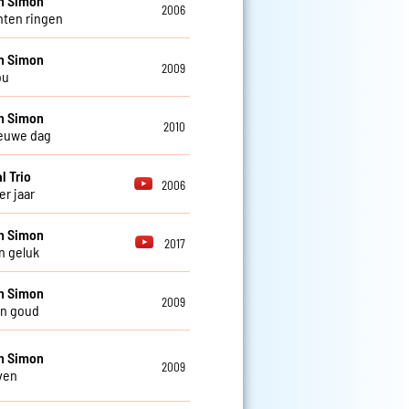
n Simon
2006
ten ringen
n Simon
2009
ou
n Simon
2010
euwe dag
l Trio
2006
er jaar
n Simon
2017
n geluk
n Simon
2009
an goud
n Simon
2009
ven