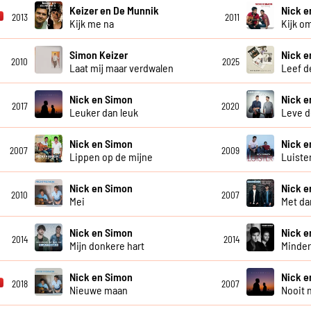
Keizer en De Munnik
Nick e
2013
2011
Kijk me na
Kijk o
Simon Keizer
Nick e
2010
2025
Laat mij maar verdwalen
Leef d
Nick en Simon
Nick e
2017
2020
Leuker dan leuk
Leve d
Nick en Simon
Nick e
2007
2009
Lippen op de mijne
Luister
Nick en Simon
Nick e
2010
2007
Mei
Met da
Nick en Simon
Nick e
2014
2014
Mijn donkere hart
Minder
Nick en Simon
Nick e
2018
2007
Nieuwe maan
Nooit 