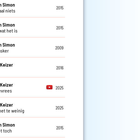
n Simon
2015
al niets
n Simon
2015
wat het is
n Simon
2009
sker
Keizer
2016
Keizer
2025
evrees
Keizer
2025
het te weinig
n Simon
2015
t toch