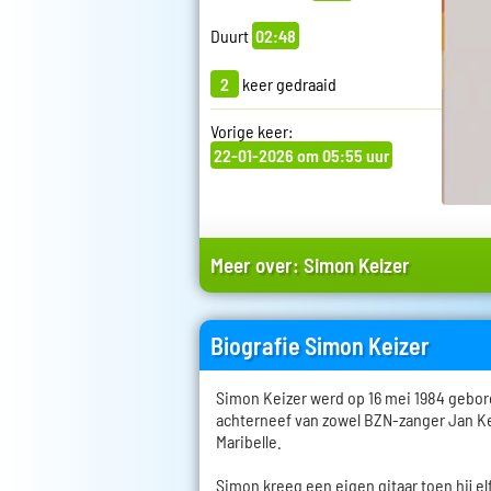
Duurt
02:48
2
keer gedraaid
Vorige keer:
22-01-2026 om 05:55 uur
Meer over:
Simon Keizer
Biografie Simon Keizer
Simon Keizer werd op 16 mei 1984 gebore
achterneef van zowel BZN-zanger Jan Ke
Maribelle.
Simon kreeg een eigen gitaar toen hij el