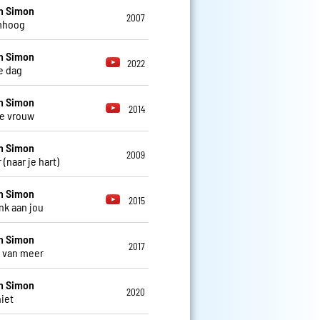
n Simon
2007
mhoog
n Simon
2022
e dag
n Simon
2014
e vrouw
n Simon
2009
 (naar je hart)
n Simon
2015
nk aan jou
n Simon
2017
 van meer
n Simon
2020
niet