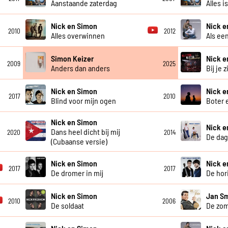
Aanstaande zaterdag
Alles i
Nick en Simon
Nick e
2010
2012
Alles overwinnen
Als ee
Simon Keizer
Nick e
2009
2025
Anders dan anders
Bij je z
Nick en Simon
Nick e
2017
2010
Blind voor mijn ogen
Boter e
Nick en Simon
Nick e
Dans heel dicht bij mij
2020
2014
De dag 
(Cubaanse versie)
Nick en Simon
Nick e
2017
2017
De dromer in mij
De hor
Nick en Simon
Jan Sm
2010
2006
De soldaat
De zom