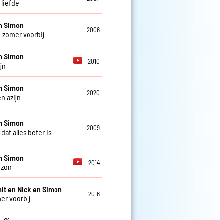
s liefde
n Simon
2006
n zomer voorbij
n Simon
2010
ijn
n Simon
2020
n azijn
n Simon
2009
dat alles beter is
n Simon
2014
izon
it en Nick en Simon
2016
er voorbij