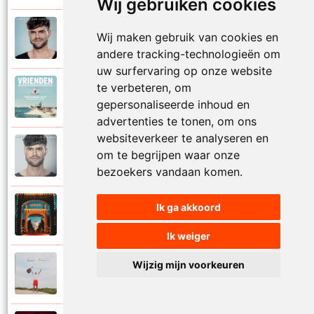
Wij gebruiken cookies
Simon Keizer
Wij maken gebruik van cookies en
2016
Verdwalen
andere tracking-technologieën om
uw surfervaring op onze website
te verbeteren, om
Diverse artiesten
2018
gepersonaliseerde inhoud en
Vrienden
advertenties te tonen, om ons
websiteverkeer te analyseren en
Simon Keizer
om te begrijpen waar onze
2016
Wat als
bezoekers vandaan komen.
Ik ga akkoord
Simon Keizer
2024
Zin in het leven
Ik weiger
Wijzig mijn voorkeuren
Simon Keizer
2024
Zomaar zomer