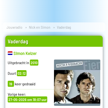
Jouwradio
Nick en Simon
Vaderdag
Vaderdag
Simon Keizer
Uitgebracht in
2010
Duurt
02:12
19
keer gedraaid
Vorige keer:
27-05-2026 om 18:07 uur