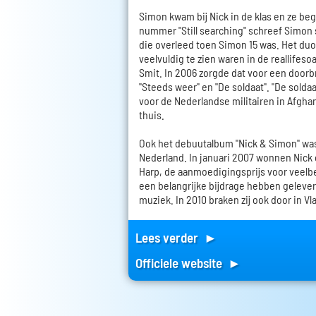
Simon kwam bij Nick in de klas en ze b
nummer "Still searching" schreef Simon s
die overleed toen Simon 15 was. Het du
veelvuldig te zien waren in de reallifes
Smit. In 2006 zorgde dat voor een doorb
"Steeds weer" en "De soldaat". "De solda
voor de Nederlandse militairen in Afgha
thuis.
Ook het debuutalbum "Nick & Simon" was
Nederland. In januari 2007 wonnen Nick
Harp, de aanmoedigingsprijs voor veelb
een belangrijke bijdrage hebben geleve
muziek. In 2010 braken zij ook door in V
Lees verder ►
Officiele website ►