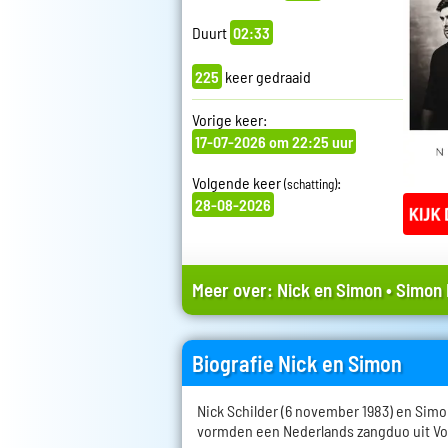
Duurt
02:33
225
keer gedraaid
Vorige keer:
17-07-2026 om 22:25 uur
Volgende keer
:
(schatting)
28-08-2026
Meer over:
Nick en Simon
•
Simon 
Biografie Nick en Simon
Nick Schilder (6 november 1983) en Simon
vormden een Nederlands zangduo uit V