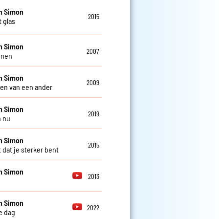
n Simon
2015
t glas
n Simon
2007
nnen
n Simon
2009
ven van een ander
n Simon
2019
n nu
n Simon
2015
 dat je sterker bent
n Simon
2013
n Simon
2022
e dag