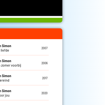
n Simon
2007
s liefde
n Simon
2006
n zomer voorbij
n Simon
2017
vereind
n Simon
2020
oor jou