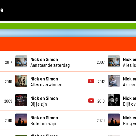
Nick en Simon
Nick e
2017
2007
Aanstaande zaterdag
Alles i
Nick en Simon
Nick e
2010
2012
Alles overwinnen
Als ee
Nick en Simon
Nick e
2009
2010
Bij je zijn
Blijf o
Nick en Simon
Nick e
2010
2020
Boter en azijn
Brug v
Nick en Simon