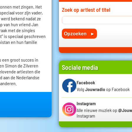
egonnen met zingen. Het
Zoek op artiest of titel
peciaal voor zijn vader,
o werd bekend nadat ze
oap van hun vriend Jan
raak met de singles
at" is speciaal geschreven
nistan en hun familie
 een groot succes in
 en Simon de Zilveren
Sociale media
elovende artiesten die
rd aan de Nederlandse
Facebook
laanderen.
Volg
Jouwradio
op Facebook
Instagram
Alle nieuwe muziek op
@Jouw
Instagram