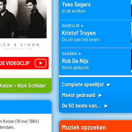
Yves Segers
In de wolken
dadelijk
►
Kristof Truyen
De zin van het leven
daarna
►
Rob De Nijs
Nooit gedacht
Complete speellijst ►
Keizer
•
Nick Schilder
Meest gedraaid ►
De 50 beste van... ►
 Keizer (16 mei 1984)
Muziek opzoeken
olendam.