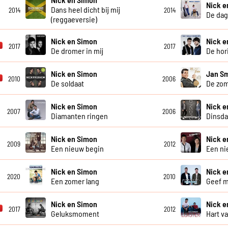
Nick e
Dans heel dicht bij mij
2014
2014
De dag 
(reggaeversie)
Nick en Simon
Nick e
2017
2017
De dromer in mij
De hor
Nick en Simon
Jan Sm
2010
2006
De soldaat
De zom
Nick en Simon
Nick e
2007
2006
Diamanten ringen
Dinsd
Nick en Simon
Nick e
2009
2012
Een nieuw begin
Een ni
Nick en Simon
Nick e
2020
2010
Een zomer lang
Geef m
Nick en Simon
Nick e
2017
2012
Geluksmoment
Hart v