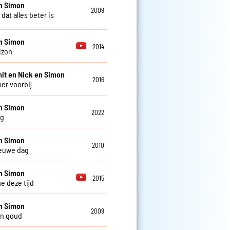
n Simon
2009
dat alles beter is
n Simon
2014
izon
it en Nick en Simon
2016
er voorbij
n Simon
2022
ag
n Simon
2010
euwe dag
n Simon
2015
e deze tijd
n Simon
2009
an goud