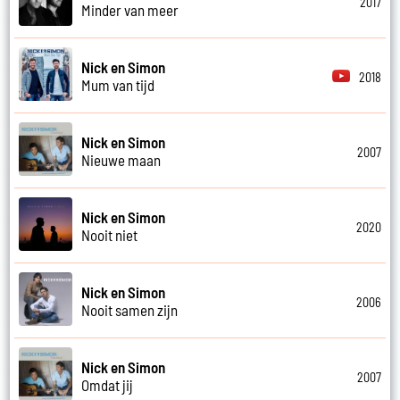
2017
Minder van meer
Nick en Simon
2018
Mum van tijd
Nick en Simon
2007
Nieuwe maan
Nick en Simon
2020
Nooit niet
Nick en Simon
2006
Nooit samen zijn
Nick en Simon
2007
Omdat jij