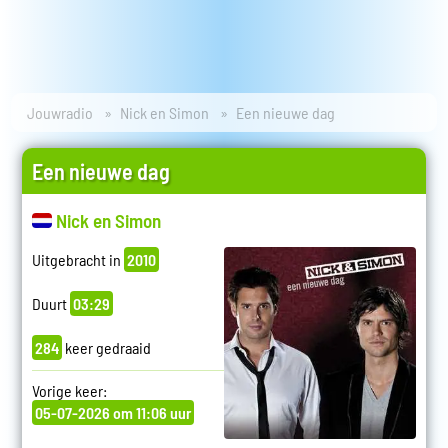
Jouwradio
Nick en Simon
Een nieuwe dag
Een nieuwe dag
Nick en Simon
Uitgebracht in
2010
Duurt
03:29
284
keer gedraaid
Vorige keer:
05-07-2026 om 11:06 uur