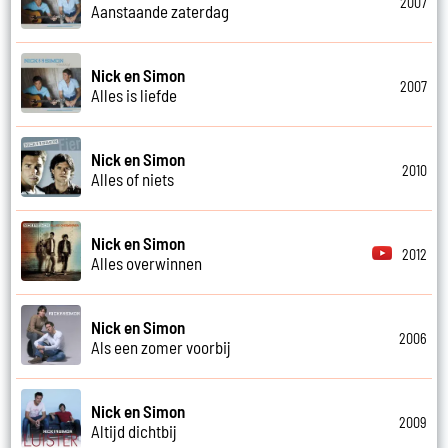
2007
Aanstaande zaterdag
Nick en Simon
2007
Alles is liefde
Nick en Simon
2010
Alles of niets
Nick en Simon
2012
Alles overwinnen
Nick en Simon
2006
Als een zomer voorbij
Nick en Simon
2009
Altijd dichtbij