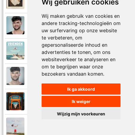
Wij gebruiken cookies
2025
Vaderdag (deel 2)
Wij maken gebruik van cookies en
Simon Keizer
andere tracking-technologieën om
2016
Verdwalen
uw surfervaring op onze website
te verbeteren, om
gepersonaliseerde inhoud en
Diverse artiesten
2018
advertenties te tonen, om ons
Vrienden
websiteverkeer te analyseren en
om te begrijpen waar onze
Simon Keizer
bezoekers vandaan komen.
2016
Wat als
Ik ga akkoord
Simon Keizer
Ik weiger
2024
Zin in het leven
Wijzig mijn voorkeuren
Simon Keizer
2024
Zomaar zomer