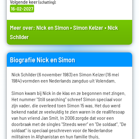
Volgende keer
:
(schatting)
16-02-2027
Meer over:
Nick en Simon
•
Simon Keizer
•
Nick
Schilder
Biografie Nick en Simon
Nick Schilder (6 november 1983) en Simon Keizer (16 mei
1984) vormden een Nederlands zangduo uit Volendam.
Simon kwam bij Nick in de klas en ze begonnen met zingen.
Het nummer "Still searching" schreef Simon speciaal voor
zijn vader, die overleed toen Simon 15 was. Het duo werd
bekend nadat ze veelvuldig te zien waren in de reallifesoap
van hun vriend Jan Smit. In 2006 zorgde dat voor een
doorbraak met de singles "Steeds weer" en "De soldaat". "De
soldaat" is speciaal geschreven voor de Nederlandse
militairen in Afghanistan en hun familie thuis.