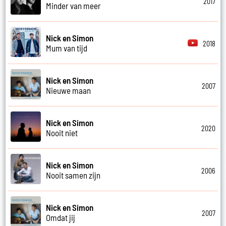
2017
Minder van meer
Nick en Simon
2018
Mum van tijd
Nick en Simon
2007
Nieuwe maan
Nick en Simon
2020
Nooit niet
Nick en Simon
2006
Nooit samen zijn
Nick en Simon
2007
Omdat jij