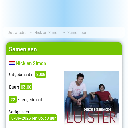
Jouwradio
Nick en Simon
Samen een
Samen een
Nick en Simon
Uitgebracht in
2009
Duurt
03:08
22
keer gedraaid
Vorige keer:
16-06-2026 om 03:38 uur