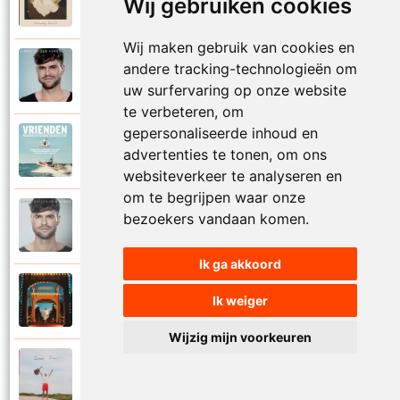
Wij gebruiken cookies
2025
Vaderdag (deel 2)
Wij maken gebruik van cookies en
Simon Keizer
andere tracking-technologieën om
2016
Verdwalen
uw surfervaring op onze website
te verbeteren, om
gepersonaliseerde inhoud en
Diverse artiesten
2018
advertenties te tonen, om ons
Vrienden
websiteverkeer te analyseren en
om te begrijpen waar onze
Simon Keizer
bezoekers vandaan komen.
2016
Wat als
Ik ga akkoord
Simon Keizer
Ik weiger
2024
Zin in het leven
Wijzig mijn voorkeuren
Simon Keizer
2024
Zomaar zomer