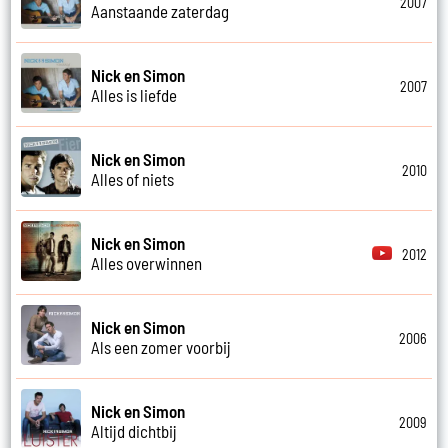
2007
Aanstaande zaterdag
Nick en Simon
2007
Alles is liefde
Nick en Simon
2010
Alles of niets
Nick en Simon
2012
Alles overwinnen
Nick en Simon
2006
Als een zomer voorbij
Nick en Simon
2009
Altijd dichtbij