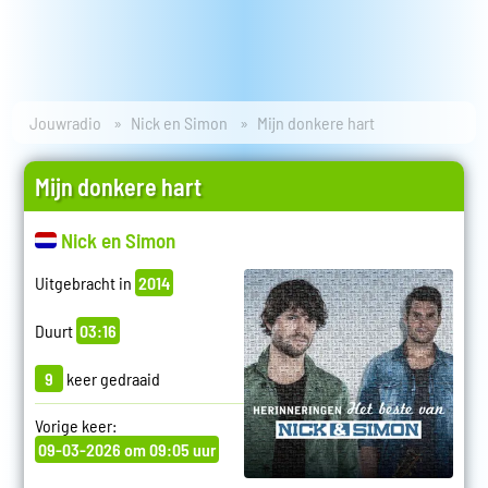
Jouwradio
Nick en Simon
Mijn donkere hart
Mijn donkere hart
Nick en Simon
Uitgebracht in
2014
Duurt
03:16
9
keer gedraaid
Vorige keer:
09-03-2026 om 09:05 uur