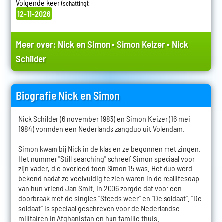
Volgende keer
:
(schatting)
12-11-2026
Meer over:
Nick en Simon
•
Simon Keizer
•
Nick
Schilder
Biografie Nick en Simon
Nick Schilder (6 november 1983) en Simon Keizer (16 mei
1984) vormden een Nederlands zangduo uit Volendam.
Simon kwam bij Nick in de klas en ze begonnen met zingen.
Het nummer "Still searching" schreef Simon speciaal voor
zijn vader, die overleed toen Simon 15 was. Het duo werd
bekend nadat ze veelvuldig te zien waren in de reallifesoap
van hun vriend Jan Smit. In 2006 zorgde dat voor een
doorbraak met de singles "Steeds weer" en "De soldaat". "De
soldaat" is speciaal geschreven voor de Nederlandse
militairen in Afghanistan en hun familie thuis.