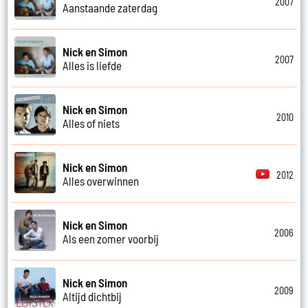
2007
Aanstaande zaterdag
Nick en Simon
2007
Alles is liefde
Nick en Simon
2010
Alles of niets
Nick en Simon
2012
Alles overwinnen
Nick en Simon
2006
Als een zomer voorbij
Nick en Simon
2009
Altijd dichtbij