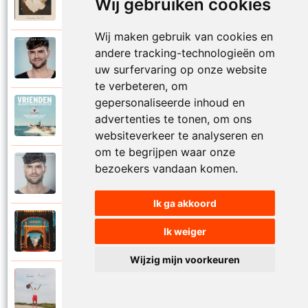
Wij gebruiken cookies
2025
Vaderdag (deel 2)
Wij maken gebruik van cookies en
Simon Keizer
andere tracking-technologieën om
2016
Verdwalen
uw surfervaring op onze website
te verbeteren, om
gepersonaliseerde inhoud en
Diverse artiesten
2018
advertenties te tonen, om ons
Vrienden
websiteverkeer te analyseren en
om te begrijpen waar onze
Simon Keizer
bezoekers vandaan komen.
2016
Wat als
Ik ga akkoord
Simon Keizer
Ik weiger
2024
Zin in het leven
Wijzig mijn voorkeuren
Simon Keizer
2024
Zomaar zomer