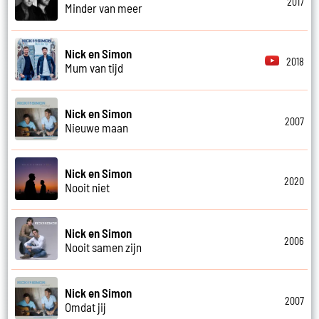
2017
Minder van meer
Nick en Simon
2018
Mum van tijd
Nick en Simon
2007
Nieuwe maan
Nick en Simon
2020
Nooit niet
Nick en Simon
2006
Nooit samen zijn
Nick en Simon
2007
Omdat jij