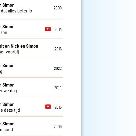
n Simon
2009
dat alles beter is
n Simon
2014
izon
it en Nick en Simon
2016
er voorbij
n Simon
2022
ag
n Simon
2010
euwe dag
n Simon
2015
e deze tijd
n Simon
2009
an goud