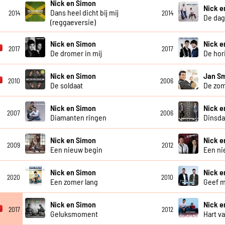
Nick en Simon
Nick e
Dans heel dicht bij mij
2014
2014
De dag 
(reggaeversie)
Nick en Simon
Nick e
2017
2017
De dromer in mij
De hor
Nick en Simon
Jan Sm
2010
2006
De soldaat
De zom
Nick en Simon
Nick e
2007
2006
Diamanten ringen
Dinsd
Nick en Simon
Nick e
2009
2012
Een nieuw begin
Een ni
Nick en Simon
Nick e
2020
2010
Een zomer lang
Geef m
Nick en Simon
Nick e
2017
2012
Geluksmoment
Hart v