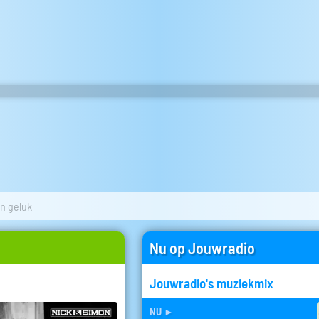
n geluk
Nu op Jouwradio
Jouwradio's muziekmix
nu
►