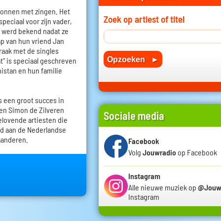
egonnen met zingen. Het
Zoek op artiest of titel
peciaal voor zijn vader,
o werd bekend nadat ze
oap van hun vriend Jan
raak met de singles
at" is speciaal geschreven
nistan en hun familie
 een groot succes in
 en Simon de Zilveren
Sociale media
elovende artiesten die
rd aan de Nederlandse
laanderen.
Facebook
Volg
Jouwradio
op Facebook
Instagram
Alle nieuwe muziek op
@Jouw
Instagram