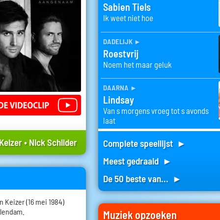
Sabien Tiels
Ik weet niet hoe
dadelijk
►
Roestvrij
Noem het maar geluk
daarna
►
Lindsay
Van s morgens vroeg tot s avonds
laat
Keizer
•
Nick Schilder
Complete speellijst ►
Meest gedraaid ►
De 50 beste van... ►
 Keizer (16 mei 1984)
olendam.
Muziek opzoeken