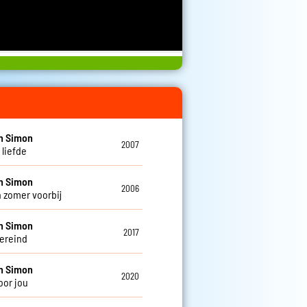
n Simon
2007
s liefde
n Simon
2006
n zomer voorbij
n Simon
2017
vereind
n Simon
2020
oor jou