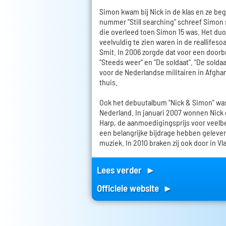
Simon kwam bij Nick in de klas en ze b
nummer "Still searching" schreef Simon s
die overleed toen Simon 15 was. Het du
veelvuldig te zien waren in de reallifes
Smit. In 2006 zorgde dat voor een doorb
"Steeds weer" en "De soldaat". "De solda
voor de Nederlandse militairen in Afgha
thuis.
Ook het debuutalbum "Nick & Simon" was
Nederland. In januari 2007 wonnen Nick
Harp, de aanmoedigingsprijs voor veelb
een belangrijke bijdrage hebben geleve
muziek. In 2010 braken zij ook door in V
Lees verder ►
Officiele website ►