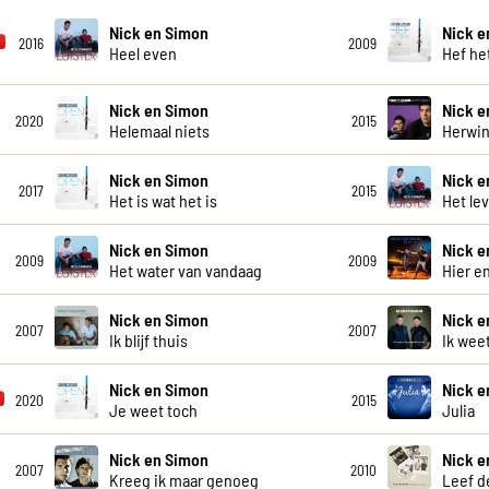
Nick en Simon
Nick e
2016
2009
Heel even
Hef he
Nick en Simon
Nick e
2020
2015
Helemaal niets
Herwi
Nick en Simon
Nick e
2017
2015
Het is wat het is
Het le
Nick en Simon
Nick e
2009
2009
Het water van vandaag
Hier e
Nick en Simon
Nick e
2007
2007
Ik blijf thuis
Ik weet
Nick en Simon
Nick e
2020
2015
Je weet toch
Julia
Nick en Simon
Nick e
2007
2010
Kreeg ik maar genoeg
Leef d