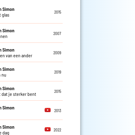
n Simon
2015
t glas
n Simon
2007
nnen
n Simon
2009
ven van een ander
n Simon
2019
n nu
n Simon
2015
 dat je sterker bent
n Simon
2013
n Simon
2022
e dag