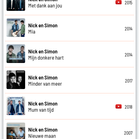
2015
Met dank aan jou
Nick en Simon
2014
Mia
Nick en Simon
2014
Mijn donkere hart
Nick en Simon
2017
Minder van meer
Nick en Simon
2018
Mum van tijd
Nick en Simon
2007
Nieuwe maan