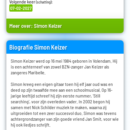
Volgende keer
:
(schatting)
07-02-2027
Meer over:
Simon Keizer
Biografie Simon Keizer
Simon Keizer werd op 16 mei 1984 geboren in Volendam. Hij
is een achterneef van zowel BZN-zanger Jan Keizer als
zangeres Maribelle.
Simon kreeg een eigen gitaar toen hij elf jaar oud was en
deed op zijn twaalfde mee aan een schoolmusical. Op 16-
jarige leeftijd schreef hij zijn eerste nummer, 'Still
searching', voor zijn overleden vader. In 2002 begon hij
samen met Nick Schilder muziek te maken, waarna zij
uitgroeiden tot een zeer succesvol duo. Simon was tevens
achtergrondzanger van zijn goede vriend Jan Smit, voor wie
hij ook liedjes schrijft.