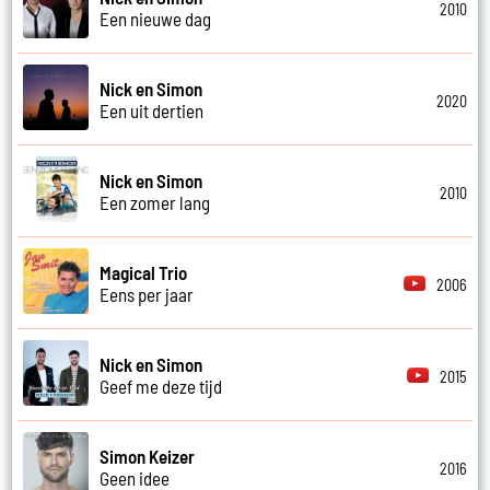
2010
Een nieuwe dag
Nick en Simon
2020
Een uit dertien
Nick en Simon
2010
Een zomer lang
Magical Trio
2006
Eens per jaar
Nick en Simon
2015
Geef me deze tijd
Simon Keizer
2016
Geen idee