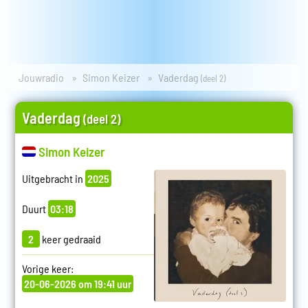
Jouwradio
Simon Keizer
Vaderdag
(deel 2)
Vaderdag
(deel 2)
Simon Keizer
Uitgebracht in
2025
Duurt
03:18
2
keer gedraaid
Vorige keer:
20-06-2026 om 19:41 uur