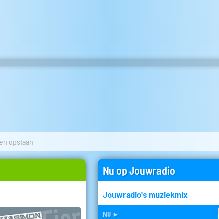
 en opstaan
Nu op Jouwradio
Jouwradio's muziekmix
nu
►