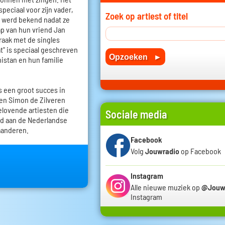
peciaal voor zijn vader,
Zoek op artiest of titel
o werd bekend nadat ze
oap van hun vriend Jan
raak met de singles
at" is speciaal geschreven
nistan en hun familie
 een groot succes in
 en Simon de Zilveren
elovende artiesten die
Sociale media
rd aan de Nederlandse
laanderen.
Facebook
Volg
Jouwradio
op Facebook
Instagram
Alle nieuwe muziek op
@Jouw
Instagram