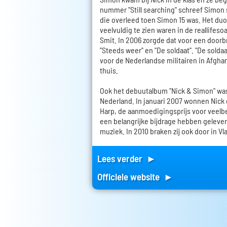
nummer "Still searching" schreef Simon s
die overleed toen Simon 15 was. Het du
veelvuldig te zien waren in de reallifes
Smit. In 2006 zorgde dat voor een doorb
"Steeds weer" en "De soldaat". "De solda
voor de Nederlandse militairen in Afgha
thuis.
Ook het debuutalbum "Nick & Simon" was
Nederland. In januari 2007 wonnen Nick
Harp, de aanmoedigingsprijs voor veelb
een belangrijke bijdrage hebben geleve
muziek. In 2010 braken zij ook door in V
Lees verder ►
Officiele website ►