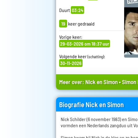
Duurt
03:24
19
keer gedraaid
Vorige keer:
29-03-2026 om 18:37 uur
Volgende keer
:
(schatting)
30-11-2026
Meer over:
Nick en Simon
•
Simon 
Biografie Nick en Simon
Nick Schilder (6 november 1983) en Simon
vormden een Nederlands zangduo uit V
Simon kwam bij Nick in de klas en ze b