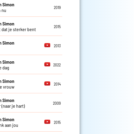
n Simon
2019
n nu
n Simon
2015
 dat je sterker bent
n Simon
2013
n Simon
2022
e dag
n Simon
2014
e vrouw
n Simon
2009
 (naar je hart)
n Simon
2015
nk aan jou