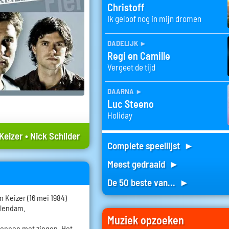
Christoff
Ik geloof nog in mijn dromen
dadelijk
►
Regi en Camille
Vergeet de tijd
daarna
►
Luc Steeno
Holiday
Keizer
•
Nick Schilder
Complete speellijst ►
Meest gedraaid ►
De 50 beste van... ►
 Keizer (16 mei 1984)
olendam.
Muziek opzoeken
egonnen met zingen. Het