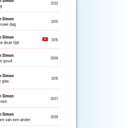
n Simon
2022
ag
n Simon
2010
euwe dag
n Simon
2015
e deze tijd
n Simon
2009
an goud
n Simon
2015
t glas
n Simon
2007
nnen
n Simon
2009
ven van een ander