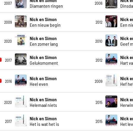
Nick en Simon
Nick e
2007
2006
Diamanten ringen
Dinsd
Nick en Simon
Nick e
2009
2012
Een nieuw begin
Een ni
Nick en Simon
Nick e
2020
2010
Een zomer lang
Geef m
Nick en Simon
Nick e
2017
2012
Geluksmoment
Hart v
Nick en Simon
Nick e
2016
2009
Heel even
Hef he
Nick en Simon
Nick e
2020
2015
Helemaal niets
Herwi
Nick en Simon
Nick e
2017
2015
Het is wat het is
Het le