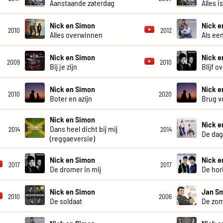
Aanstaande zaterdag
Alles i
Nick en Simon
Nick e
2010
2012
Alles overwinnen
Als ee
Nick en Simon
Nick e
2009
2010
Bij je zijn
Blijf o
Nick en Simon
Nick e
2010
2020
Boter en azijn
Brug v
Nick en Simon
Nick e
Dans heel dicht bij mij
2014
2014
De dag 
(reggaeversie)
Nick en Simon
Nick e
2017
2017
De dromer in mij
De hor
Nick en Simon
Jan Sm
2010
2006
De soldaat
De zom