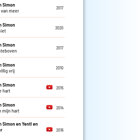
n Simon
2017
 van meer
n Simon
2020
niet
n Simon
2017
steboven
n Simon
2010
llig vrij
n Simon
2015
e hart
n Simon
2014
n mijn hart
n Simon en Yentl en
r
2016