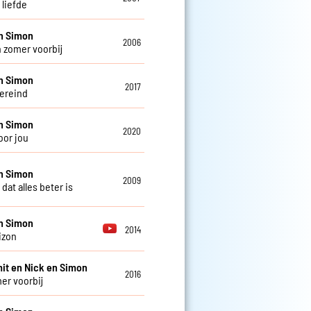
s liefde
n Simon
2006
n zomer voorbij
n Simon
2017
vereind
n Simon
2020
oor jou
n Simon
2009
dat alles beter is
n Simon
2014
izon
it en Nick en Simon
2016
er voorbij