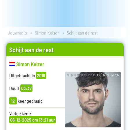
Jouwradio
Simon Keizer
Schijt aan de rest
Schijt aan de rest
Simon Keizer
Uitgebracht in
2016
Duurt
03:37
12
keer gedraaid
Vorige keer:
06-12-2025 om 13:21 uur