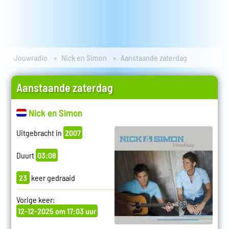
Jouwradio
Nick en Simon
Aanstaande zaterdag
Aanstaande zaterdag
Nick en Simon
Uitgebracht in
2007
Duurt
03:08
23
keer gedraaid
Vorige keer:
12-12-2025 om 17:03 uur