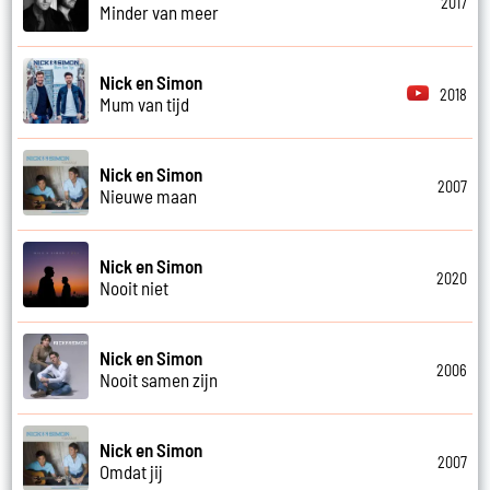
2017
Minder van meer
Nick en Simon
2018
Mum van tijd
Nick en Simon
2007
Nieuwe maan
Nick en Simon
2020
Nooit niet
Nick en Simon
2006
Nooit samen zijn
Nick en Simon
2007
Omdat jij