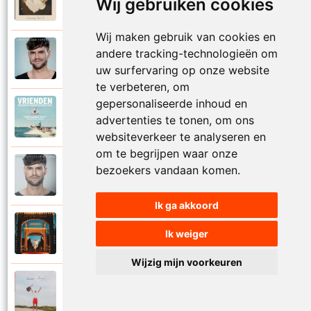
Wij gebruiken cookies
2025
Vaderdag (deel 2)
Wij maken gebruik van cookies en
Simon Keizer
andere tracking-technologieën om
2016
Verdwalen
uw surfervaring op onze website
te verbeteren, om
gepersonaliseerde inhoud en
Diverse artiesten
2018
advertenties te tonen, om ons
Vrienden
websiteverkeer te analyseren en
om te begrijpen waar onze
Simon Keizer
bezoekers vandaan komen.
2016
Wat als
Ik ga akkoord
Simon Keizer
Ik weiger
2024
Zin in het leven
Wijzig mijn voorkeuren
Simon Keizer
2024
Zomaar zomer