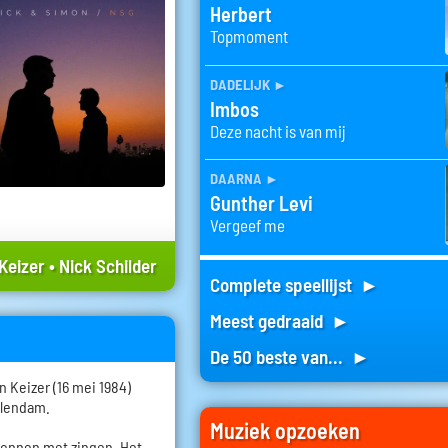
Herbert
Topmoment
dadelijk
►
Imbos
Deze nacht is van mij
daarna
►
Gunther Levi
Vergeef me
Keizer
•
Nick Schilder
Complete speellijst ►
Meest gedraaid ►
De 50 beste van... ►
 Keizer (16 mei 1984)
olendam.
Muziek opzoeken
egonnen met zingen. Het