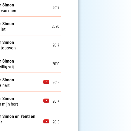
n Simon
2017
 van meer
n Simon
2020
niet
n Simon
2017
steboven
n Simon
2010
llig vrij
n Simon
2015
e hart
n Simon
2014
n mijn hart
n Simon en Yentl en
r
2016