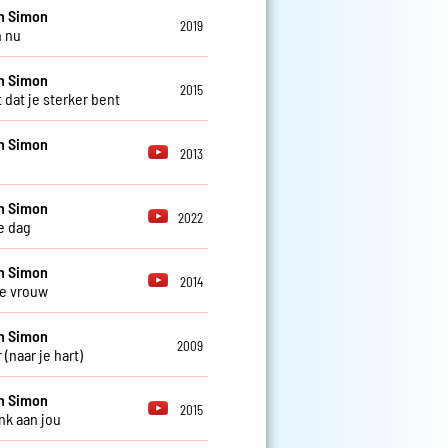
n Simon
2019
n nu
n Simon
2015
 dat je sterker bent
n Simon
2013
n Simon
2022
e dag
n Simon
2014
e vrouw
n Simon
2009
 (naar je hart)
n Simon
2015
nk aan jou