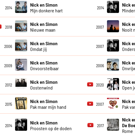
Nick en Simon
Nick e
2014
2014
Mijn donkere hart
Minder
Nick en Simon
Nick e
2018
2007
Nieuwe maan
Nooit 
Nick en Simon
Nick e
2006
2007
Omdat jij
Onder
Nick en Simon
Nick e
2009
2006
Onvoorstelbaar
Onvrijwi
Nick en Simon
Nick e
2012
2020
Oostenwind
Open j
Nick en Simon
Nick e
2015
2007
Pak maar mijn hand
Pak va
Nick e
Nick en Simon
De Boe
2014
2017
Proosten op de doden
Rome