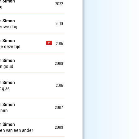
n Simon
2022
ag
n Simon
2010
euwe dag
n Simon
2015
e deze tijd
n Simon
2009
an goud
n Simon
2015
t glas
n Simon
2007
nnen
n Simon
2009
ven van een ander