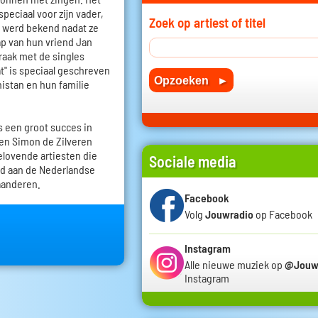
peciaal voor zijn vader,
Zoek op artiest of titel
o werd bekend nadat ze
oap van hun vriend Jan
raak met de singles
at" is speciaal geschreven
nistan en hun familie
 een groot succes in
 en Simon de Zilveren
elovende artiesten die
Sociale media
rd aan de Nederlandse
laanderen.
Facebook
Volg
Jouwradio
op Facebook
Instagram
Alle nieuwe muziek op
@Jouw
Instagram