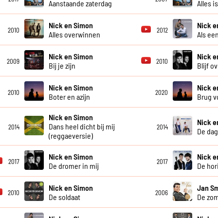
Aanstaande zaterdag
Alles i
Nick en Simon
Nick e
2010
2012
Alles overwinnen
Als ee
Nick en Simon
Nick e
2009
2010
Bij je zijn
Blijf o
Nick en Simon
Nick e
2010
2020
Boter en azijn
Brug v
Nick en Simon
Nick e
Dans heel dicht bij mij
2014
2014
De dag 
(reggaeversie)
Nick en Simon
Nick e
2017
2017
De dromer in mij
De hor
Nick en Simon
Jan Sm
2010
2006
De soldaat
De zom