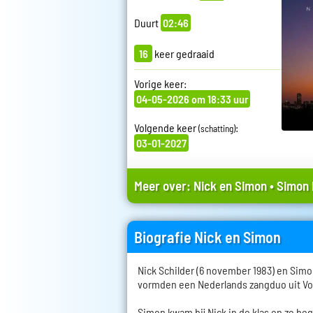
Duurt
02:46
16
keer gedraaid
Vorige keer:
04-05-2026 om 18:33 uur
Volgende keer
:
(schatting)
03-01-2027
Meer over:
Nick en Simon
•
Simon 
Biografie Nick en Simon
Nick Schilder (6 november 1983) en Simon
vormden een Nederlands zangduo uit V
Simon kwam bij Nick in de klas en ze b