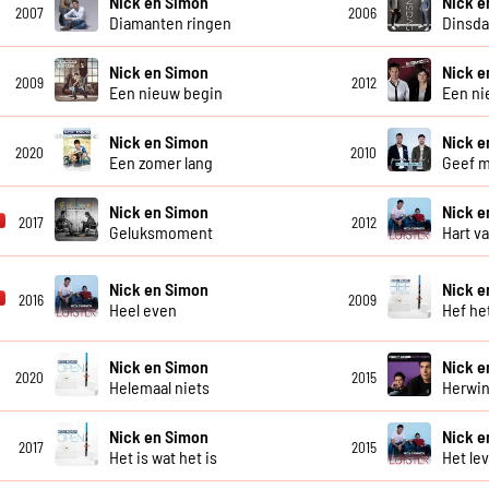
Nick en Simon
Nick e
2007
2006
Diamanten ringen
Dinsd
Nick en Simon
Nick e
2009
2012
Een nieuw begin
Een ni
Nick en Simon
Nick e
2020
2010
Een zomer lang
Geef m
Nick en Simon
Nick e
2017
2012
Geluksmoment
Hart v
Nick en Simon
Nick e
2016
2009
Heel even
Hef he
Nick en Simon
Nick e
2020
2015
Helemaal niets
Herwi
Nick en Simon
Nick e
2017
2015
Het is wat het is
Het le