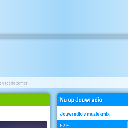
en tot de zomer
Nu op Jouwradio
Jouwradio's muziekmix
nu
►