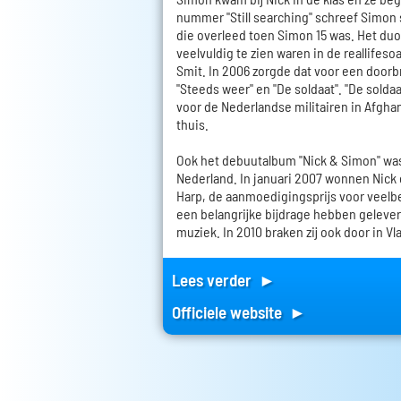
nummer "Still searching" schreef Simon s
die overleed toen Simon 15 was. Het du
veelvuldig te zien waren in de reallifes
Smit. In 2006 zorgde dat voor een doorb
"Steeds weer" en "De soldaat". "De solda
voor de Nederlandse militairen in Afgha
thuis.
Ook het debuutalbum "Nick & Simon" was
Nederland. In januari 2007 wonnen Nick
Harp, de aanmoedigingsprijs voor veelb
een belangrijke bijdrage hebben geleve
muziek. In 2010 braken zij ook door in V
Lees verder ►
Officiele website ►