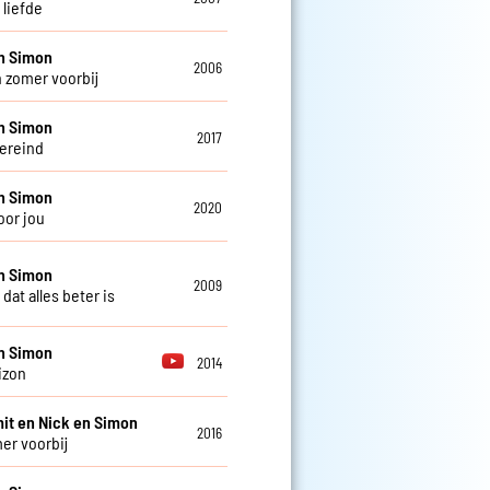
s liefde
n Simon
2006
n zomer voorbij
n Simon
2017
vereind
n Simon
2020
oor jou
n Simon
2009
dat alles beter is
n Simon
2014
izon
it en Nick en Simon
2016
er voorbij