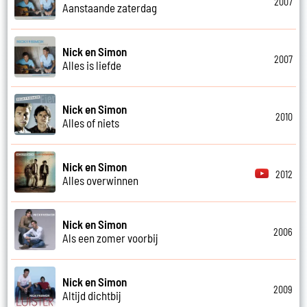
2007
Aanstaande zaterdag
Nick en Simon
2007
Alles is liefde
Nick en Simon
2010
Alles of niets
Nick en Simon
2012
Alles overwinnen
Nick en Simon
2006
Als een zomer voorbij
Nick en Simon
2009
Altijd dichtbij