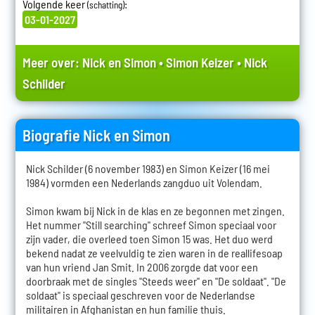
Volgende keer
:
(schatting)
03-01-2027
Meer over:
Nick en Simon
•
Simon Keizer
•
Nick
Schilder
Biografie Nick en Simon
Nick Schilder (6 november 1983) en Simon Keizer (16 mei
1984) vormden een Nederlands zangduo uit Volendam.
Simon kwam bij Nick in de klas en ze begonnen met zingen.
Het nummer "Still searching" schreef Simon speciaal voor
zijn vader, die overleed toen Simon 15 was. Het duo werd
bekend nadat ze veelvuldig te zien waren in de reallifesoap
van hun vriend Jan Smit. In 2006 zorgde dat voor een
doorbraak met de singles "Steeds weer" en "De soldaat". "De
soldaat" is speciaal geschreven voor de Nederlandse
militairen in Afghanistan en hun familie thuis.