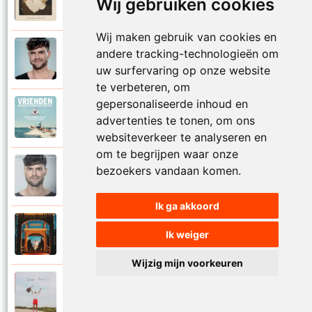
Wij gebruiken cookies
2025
Vaderdag (deel 2)
Wij maken gebruik van cookies en
Simon Keizer
andere tracking-technologieën om
2016
Verdwalen
uw surfervaring op onze website
te verbeteren, om
gepersonaliseerde inhoud en
Diverse artiesten
2018
advertenties te tonen, om ons
Vrienden
websiteverkeer te analyseren en
om te begrijpen waar onze
Simon Keizer
bezoekers vandaan komen.
2016
Wat als
Ik ga akkoord
Simon Keizer
Ik weiger
2024
Zin in het leven
Wijzig mijn voorkeuren
Simon Keizer
2024
Zomaar zomer