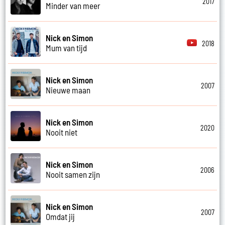
2017
Minder van meer
Nick en Simon
2018
Mum van tijd
Nick en Simon
2007
Nieuwe maan
Nick en Simon
2020
Nooit niet
Nick en Simon
2006
Nooit samen zijn
Nick en Simon
2007
Omdat jij