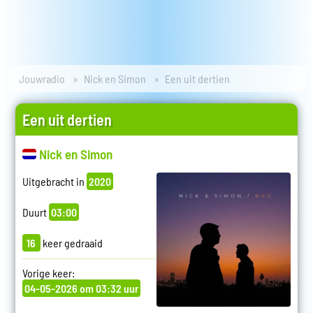
Jouwradio
Nick en Simon
Een uit dertien
Een uit dertien
Nick en Simon
Uitgebracht in
2020
Duurt
03:00
16
keer gedraaid
Vorige keer:
04-05-2026 om 03:32 uur