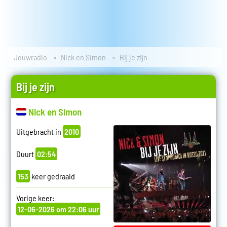
Jouwradio
Nick en Simon
Bij je zijn
Bij je zijn
Nick en Simon
Uitgebracht in
2010
Duurt
02:54
153
keer gedraaid
Vorige keer:
12-06-2026 om 22:06 uur