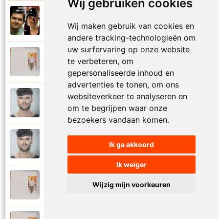
Wij gebruiken cookies
Keizer en De Munnik
2011
Wij maken gebruik van cookies en
Kijk me na
andere tracking-technologieën om
uw surfervaring op onze website
Simon Keizer
te verbeteren, om
2025
Laat mij maar verdwalen
gepersonaliseerde inhoud en
advertenties te tonen, om ons
websiteverkeer te analyseren en
Simon Keizer
2016
om te begrijpen waar onze
Samen alleen
bezoekers vandaan komen.
Simon Keizer
Ik ga akkoord
2016
Schijt aan de rest
Ik weiger
Simon Keizer
Wijzig mijn voorkeuren
2025
Spijt