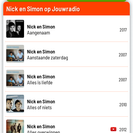
Nick en Simon op Jouwradio
Nick en Simon
2017
Aangenaam
Nick en Simon
2007
Aanstaande zaterdag
Nick en Simon
2007
Alles is liefde
Nick en Simon
2010
Alles of niets
Nick en Simon
2012
Alles overwinnen