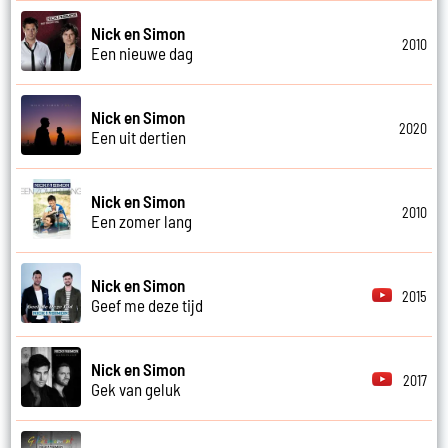
Nick en Simon
2010
Een nieuwe dag
Nick en Simon
2020
Een uit dertien
Nick en Simon
2010
Een zomer lang
Nick en Simon
2015
Geef me deze tijd
Nick en Simon
2017
Gek van geluk