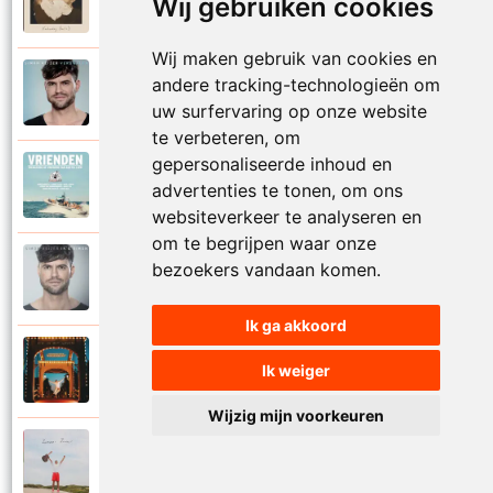
Wij gebruiken cookies
2025
Vaderdag (deel 2)
Wij maken gebruik van cookies en
Simon Keizer
andere tracking-technologieën om
2016
Verdwalen
uw surfervaring op onze website
te verbeteren, om
gepersonaliseerde inhoud en
Diverse artiesten
2018
advertenties te tonen, om ons
Vrienden
websiteverkeer te analyseren en
om te begrijpen waar onze
Simon Keizer
bezoekers vandaan komen.
2016
Wat als
Ik ga akkoord
Simon Keizer
Ik weiger
2024
Zin in het leven
Wijzig mijn voorkeuren
Simon Keizer
2024
Zomaar zomer