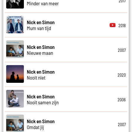
2017
Minder van meer
Nick en Simon
2018
Mum van tijd
Nick en Simon
2007
Nieuwe maan
Nick en Simon
2020
Nooit niet
Nick en Simon
2006
Nooit samen zijn
Nick en Simon
2007
Omdat jij