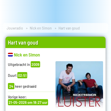
Jouwradio
Nick en Simon
Hart van goud
Hart van goud
Nick en Simon
Uitgebracht in
2009
Duurt
02:51
24
keer gedraaid
Vorige keer:
21-05-2026 om 18:27 uur