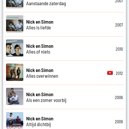
2007
Aanstaande zaterdag
Nick en Simon
2007
Alles is liefde
Nick en Simon
2010
Alles of niets
Nick en Simon
2012
Alles overwinnen
Nick en Simon
2006
Als een zomer voorbij
Nick en Simon
2009
Altijd dichtbij