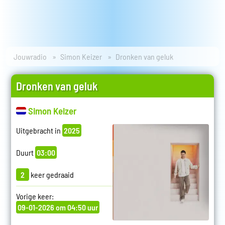
Jouwradio
Simon Keizer
Dronken van geluk
Dronken van geluk
Simon Keizer
Uitgebracht in
2025
Duurt
03:00
2
keer gedraaid
Vorige keer:
09-01-2026 om 04:50 uur