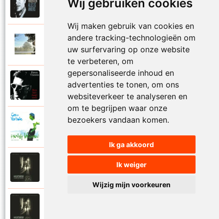
Wij gebruiken cookies
2015
Even niet bewegen
Wij maken gebruik van cookies en
andere tracking-technologieën om
Vreemde Kostgangers
2023
uw surfervaring op onze website
Fender strat
te verbeteren, om
gepersonaliseerde inhoud en
Henny Vrienten
advertenties te tonen, om ons
1991
Fijn om er niet bij te horen
websiteverkeer te analyseren en
om te begrijpen waar onze
bezoekers vandaan komen.
Henny Vrienten
1984
Geen ballade
Ik ga akkoord
Vreemde Kostgangers
Ik weiger
2017
Geen weg terug
Wijzig mijn voorkeuren
Vreemde Kostgangers
2017
Geloof hoop liefde