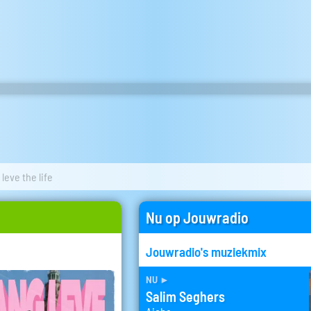
leve the life
Nu op Jouwradio
Jouwradio's muziekmix
nu
►
Salim Seghers