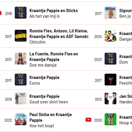
Kraantje Pappie en Sticks
Sigour
2018
2017
Als het van mij is
Ben je
Ronnie Flex, Antoon, Lil Kleine,
Kraant
Kraantje Pappie en ADF Samski
2017
2024
Dange
Chinchin
La Fuente, Ronnie Flex en
Kraant
Kraantje Pappie
2017
2023
Dom
Doe me dansje
Kraantje Pappie
Kraant
2017
2017
Euros
Feestt
Kraantje Pappie
Jan Sm
2019
2013
Goud over shirt heen
Hande
Paul Sinha en Kraantje
Kraant
Pappie
2022
2020
Hoop 
Hoe het loopt