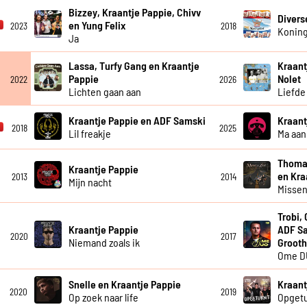
Bizzey, Kraantje Pappie, Chivv
Divers
en Yung Felix
2023
2018
Koning
Ja
Lassa, Turfy Gang en Kraantje
Kraant
Pappie
Nolet
2022
2026
Lichten gaan aan
Liefde 
Kraantje Pappie en ADF Samski
Kraant
2018
2025
Lil freakje
Ma aan 
Thomas
Kraantje Pappie
en Kra
2013
2014
Mijn nacht
Missen
Trobi,
Kraantje Pappie
ADF Sa
2020
2017
Niemand zoals ik
Grooth
Ome D
Snelle en Kraantje Pappie
Kraant
2020
2019
Op zoek naar life
Opgetu