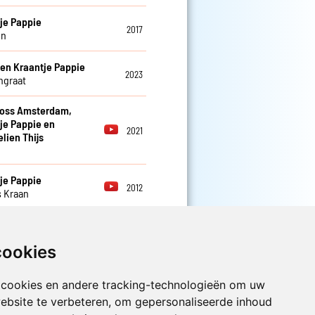
je Pappie
2017
en
 en Kraantje Pappie
2023
ngraat
ross Amsterdam,
je Pappie en
2021
ien Thijs
n
je Pappie
2012
s Kraan
je Pappie
2013
ld
cookies
 cookies en andere tracking-technologieën om uw
ebsite te verbeteren, om gepersonaliseerde inhoud
Luister nu naar Jouwradio! De beste