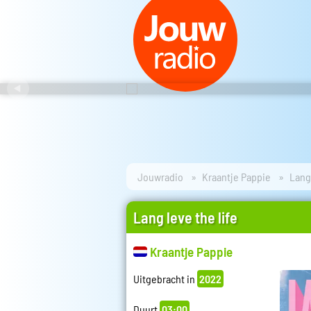
Jouwradio
Kraantje Pappie
Lang 
Lang leve the life
Kraantje Pappie
Uitgebracht in
2022
Duurt
03:00