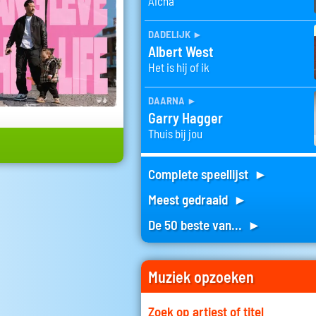
Aicha
dadelijk
►
Albert West
Het is hij of ik
daarna
►
Garry Hagger
Thuis bij jou
Complete speellijst ►
Meest gedraaid ►
De 50 beste van... ►
Muziek opzoeken
Zoek op artiest of titel