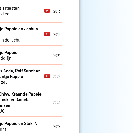
e artiesten
2013
slied
je Pappie en Joshua
2018
in de lucht
je Pappie
2021
de lijn
 Acda, Rolf Sanchez
antje Pappie
2022
 zou
 Chivv, Kraantje Pappie,
mski en Angela
2023
uizen
UO
je Pappie en StukTV
2017
rnt