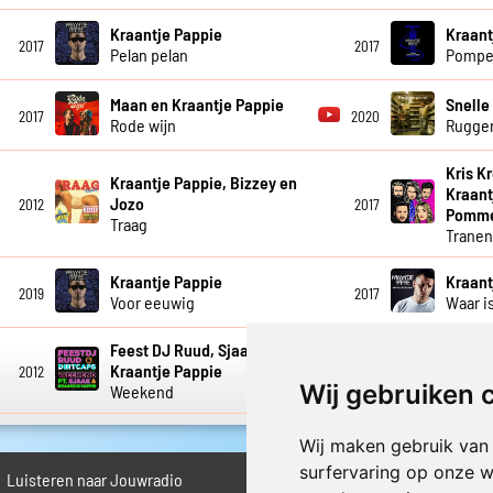
Kraantje Pappie
Kraant
2017
2017
Pelan pelan
Pomp
Maan en Kraantje Pappie
Snelle
2017
2020
Rode wijn
Rugge
Kris K
Kraantje Pappie, Bizzey en
Kraant
Jozo
2012
2017
Pommel
Traag
Trane
Kraantje Pappie
Kraant
2019
2017
Voor eeuwig
Waar i
Feest DJ Ruud, Sjaak en
Kraant
Kraantje Pappie
2012
2013
Werkve
Wij gebruiken 
Weekend
Wij maken gebruik van
surfervaring op onze w
Luisteren naar Jouwradio
► Livestream informatie