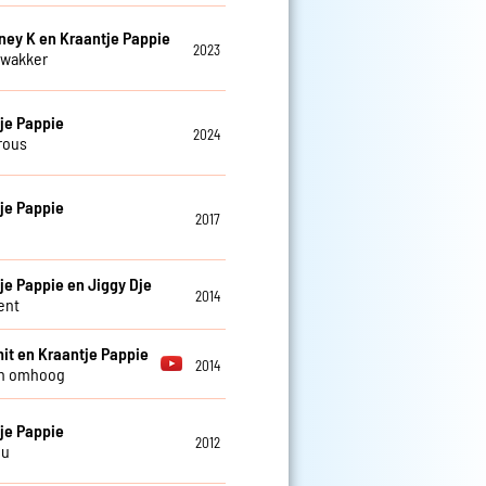
ney K en Kraantje Pappie
2023
 wakker
je Pappie
2024
rous
je Pappie
2017
je Pappie en Jiggy Dje
2014
ent
it en Kraantje Pappie
2014
n omhoog
je Pappie
2012
nu