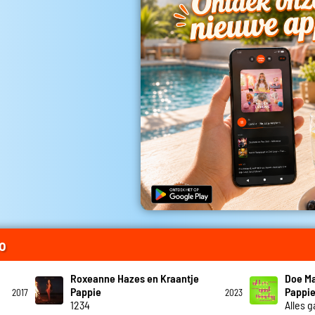
o
Roxeanne Hazes en Kraantje
Doe Ma
Pappie
Pappi
2017
2023
1234
Alles g