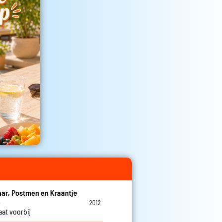
ar, Postmen en Kraantje
e
2012
aat voorbij