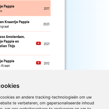
je Pappie
2017
en
 en Kraantje Pappie
2023
ngraat
ross Amsterdam,
je Pappie en
2021
ien Thijs
n
je Pappie
2012
s Kraan
je Pappie
2013
ld
cookies
 cookies en andere tracking-technologieën om uw
ebsite te verbeteren, om gepersonaliseerde inhoud
Luister nu naar Jouwradio! De beste
en, om ons websiteverkeer te analyseren en om te