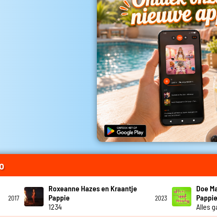
o
Roxeanne Hazes en Kraantje
Doe Ma
Pappie
Pappi
2017
2023
1234
Alles g