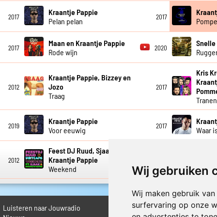
Kraantje Pappie
Kraant
2017
2017
Pelan pelan
Pomp
Maan en Kraantje Pappie
Snelle
2017
2020
Rode wijn
Rugge
Kris K
Kraantje Pappie, Bizzey en
Kraant
Jozo
2012
2017
Pommel
Traag
Trane
Kraantje Pappie
Kraant
2019
2017
Voor eeuwig
Waar i
Feest DJ Ruud, Sjaak en
Kraant
Kraantje Pappie
2012
2013
Werkve
Wij gebruiken 
Weekend
Wij maken gebruik van
surfervaring op onze w
Luisteren naar Jouwradio
► Livestream informatie
en advertenties te ton