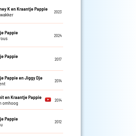
ney K en Kraantje Pappie
2023
 wakker
je Pappie
2024
rous
je Pappie
2017
je Pappie en Jiggy Dje
2014
ent
it en Kraantje Pappie
2014
n omhoog
je Pappie
2012
nu