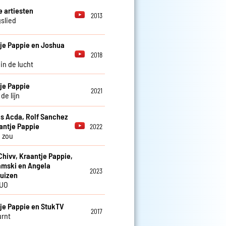
e artiesten
2013
slied
je Pappie en Joshua
2018
in de lucht
je Pappie
2021
de lijn
 Acda, Rolf Sanchez
antje Pappie
2022
 zou
 Chivv, Kraantje Pappie,
mski en Angela
2023
uizen
UO
je Pappie en StukTV
2017
rnt