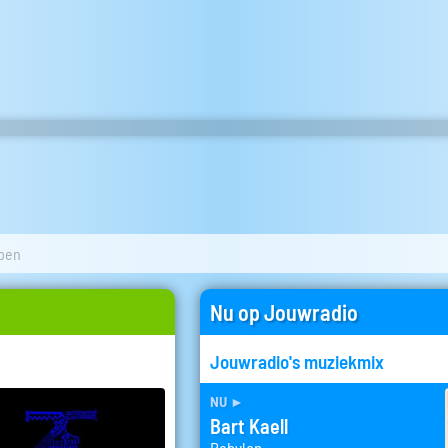
pen
Nu op Jouwradio
Jouwradio's muziekmix
nu
►
Bart Kaell