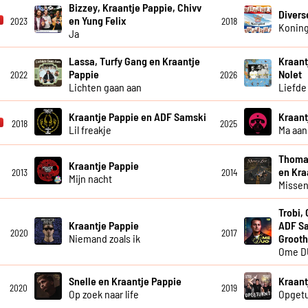
Bizzey, Kraantje Pappie, Chivv
Divers
en Yung Felix
2023
2018
Koning
Ja
Lassa, Turfy Gang en Kraantje
Kraant
Pappie
Nolet
2022
2026
Lichten gaan aan
Liefde 
Kraantje Pappie en ADF Samski
Kraant
2018
2025
Lil freakje
Ma aan 
Thomas
Kraantje Pappie
en Kra
2013
2014
Mijn nacht
Missen
Trobi,
Kraantje Pappie
ADF Sa
2020
2017
Niemand zoals ik
Grooth
Ome D
Snelle en Kraantje Pappie
Kraant
2020
2019
Op zoek naar life
Opgetu