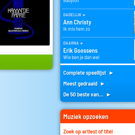
Babylon
dadelijk
►
Ann Christy
Ik mis hem zo
daarna
►
Erik Goossens
Wie ben je dan wel
Complete speellijst ►
Meest gedraaid ►
De 50 beste van... ►
Muziek opzoeken
Zoek op artiest of titel