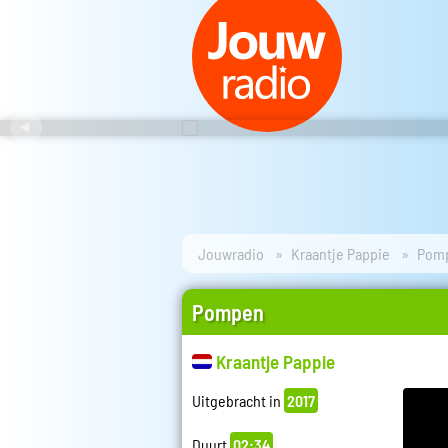
Jouwradio
Kraantje Pappie
Pom
Pompen
Kraantje Pappie
Uitgebracht in
2017
Duurt
02:34