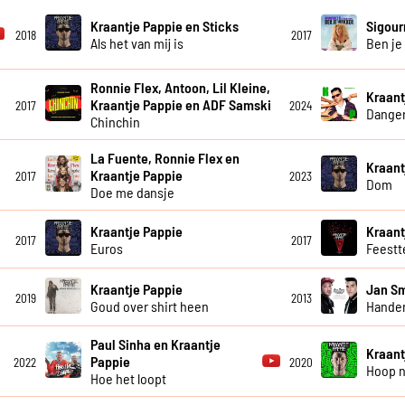
Kraantje Pappie en Sticks
Sigour
2018
2017
Als het van mij is
Ben je
Ronnie Flex, Antoon, Lil Kleine,
Kraant
Kraantje Pappie en ADF Samski
2017
2024
Dange
Chinchin
La Fuente, Ronnie Flex en
Kraant
Kraantje Pappie
2017
2023
Dom
Doe me dansje
Kraantje Pappie
Kraant
2017
2017
Euros
Feestt
Kraantje Pappie
Jan Sm
2019
2013
Goud over shirt heen
Hande
Paul Sinha en Kraantje
Kraant
Pappie
2022
2020
Hoop 
Hoe het loopt