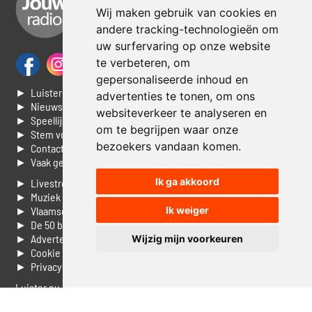
Wij maken gebruik van cookies en
andere tracking-technologieën om
uw surfervaring op onze website
te verbeteren, om
gepersonaliseerde inhoud en
► Luisteren naar Jouwradio
advertenties te tonen, om ons
► Nieuws
websiteverkeer te analyseren en
► Speellijst
om te begrijpen waar onze
► Stem voor de Dag top 3
bezoekers vandaan komen.
► Contacteer ons
► Vaak gestelde vragen
Ik ga akkoord
► Livestream informatie
► Muziek opzoeken
Ik weiger
► Vlaamse 100 Aller tijden
► De 50 beste van...
► Adverteren op Jouwradio
Wijzig mijn voorkeuren
► Cookie voorkeuren wijzigen
► Privacyinformatie
Luister nu naar Jouwradio! De beste Nederlandstalige muziek
uit de lage landen hoor je hier al 20 jaar. In digitale kwaliteit op je