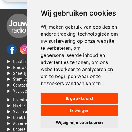
Wij gebruiken cookies
Wij maken gebruik van cookies en
andere tracking-technologieën om
uw surfervaring op onze website
te verbeteren, om
gepersonaliseerde inhoud en
► Luisteren naar Jouwradio
advertenties te tonen, om ons
► Nieuws
websiteverkeer te analyseren en
► Speellijst
om te begrijpen waar onze
► Stem voor de Dag top 3
bezoekers vandaan komen.
► Contacteer ons
► Vaak gestelde vragen
Ik ga akkoord
► Livestream informatie
► Muziek opzoeken
Ik weiger
► Vlaamse 100 Aller tijden
► De 50 beste van...
Wijzig mijn voorkeuren
► Adverteren op Jouwradio
► Cookie voorkeuren wijzigen