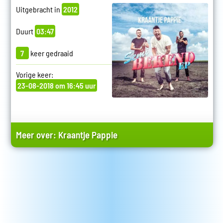
Uitgebracht in
2012
Duurt
03:47
7
keer gedraaid
Vorige keer:
23-08-2018 om 16:45 uur
Meer over:
Kraantje Pappie