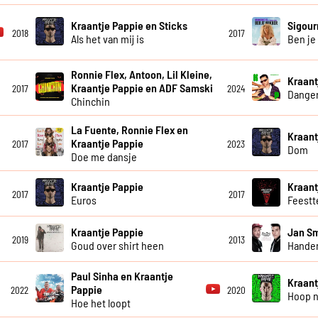
Kraantje Pappie en Sticks
Sigour
2018
2017
Als het van mij is
Ben je
Ronnie Flex, Antoon, Lil Kleine,
Kraant
Kraantje Pappie en ADF Samski
2017
2024
Dange
Chinchin
La Fuente, Ronnie Flex en
Kraant
Kraantje Pappie
2017
2023
Dom
Doe me dansje
Kraantje Pappie
Kraant
2017
2017
Euros
Feestt
Kraantje Pappie
Jan Sm
2019
2013
Goud over shirt heen
Hande
Paul Sinha en Kraantje
Kraant
Pappie
2022
2020
Hoop 
Hoe het loopt