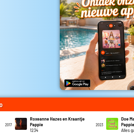
o
Roxeanne Hazes en Kraantje
Doe Ma
Pappie
Pappi
2017
2023
1234
Alles g