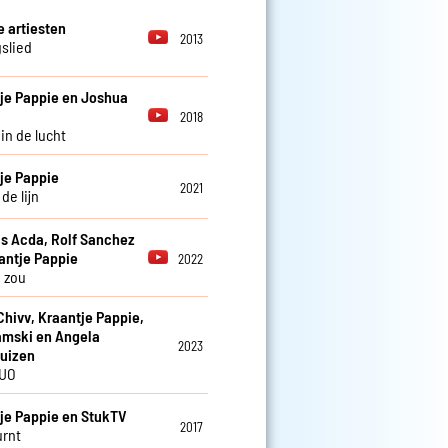
e artiesten
2013
slied
je Pappie en Joshua
2018
in de lucht
je Pappie
2021
de lijn
 Acda, Rolf Sanchez
antje Pappie
2022
 zou
 Chivv, Kraantje Pappie,
mski en Angela
2023
uizen
UO
je Pappie en StukTV
2017
rnt