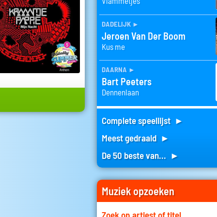
Vlammetjes
dadelijk
►
Jeroen Van Der Boom
Kus me
daarna
►
Bart Peeters
Dennenlaan
Complete speellijst ►
Meest gedraaid ►
De 50 beste van... ►
Muziek opzoeken
Zoek op artiest of titel