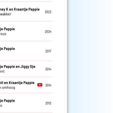
ney K en Kraantje Pappie
2023
 wakker
je Pappie
2024
rous
je Pappie
2017
je Pappie en Jiggy Dje
2014
ent
it en Kraantje Pappie
2014
n omhoog
je Pappie
2012
nu