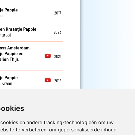
je Pappie
2017
en
 en Kraantje Pappie
2023
ngraat
ross Amsterdam,
je Pappie en
2021
ien Thijs
n
je Pappie
2012
s Kraan
je Pappie
2013
ld
cookies
 cookies en andere tracking-technologieën om uw
ebsite te verbeteren, om gepersonaliseerde inhoud
Luister nu naar Jouwradio! De beste