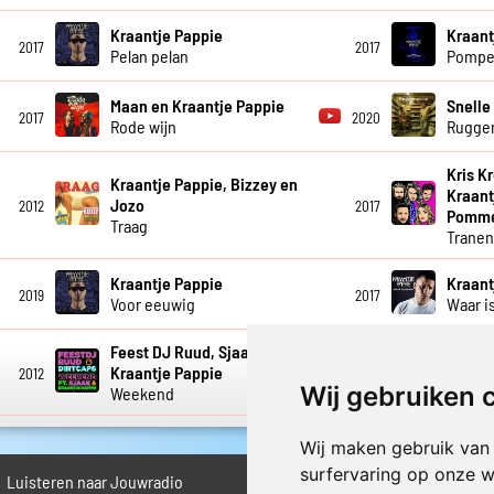
Kraantje Pappie
Kraant
2017
2017
Pelan pelan
Pomp
Maan en Kraantje Pappie
Snelle
2017
2020
Rode wijn
Rugge
Kris K
Kraantje Pappie, Bizzey en
Kraant
Jozo
2012
2017
Pommel
Traag
Trane
Kraantje Pappie
Kraant
2019
2017
Voor eeuwig
Waar i
Feest DJ Ruud, Sjaak en
Kraant
Kraantje Pappie
2012
2013
Werkve
Wij gebruiken 
Weekend
Wij maken gebruik van
surfervaring op onze w
Luisteren naar Jouwradio
► Livestream informatie