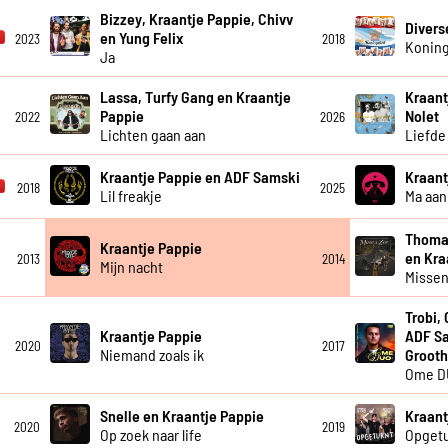
Bizzey, Kraantje Pappie, Chivv
Divers
en Yung Felix
2023
2018
Koning
Ja
Lassa, Turfy Gang en Kraantje
Kraant
Pappie
Nolet
2022
2026
Lichten gaan aan
Liefde 
Kraantje Pappie en ADF Samski
Kraant
2018
2025
Lil freakje
Ma aan 
Thomas
Kraantje Pappie
en Kra
2013
2014
Mijn nacht
Missen
Trobi,
Kraantje Pappie
ADF Sa
2020
2017
Niemand zoals ik
Grooth
Ome D
Snelle en Kraantje Pappie
Kraant
2020
2019
Op zoek naar life
Opgetu