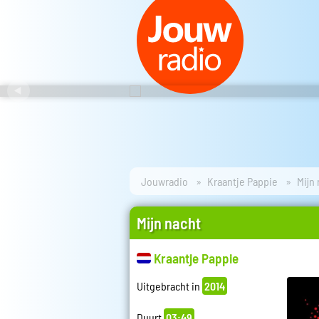
Jouwradio
Kraantje Pappie
Mijn
Mijn nacht
Kraantje Pappie
Uitgebracht in
2014
Duurt
03:49