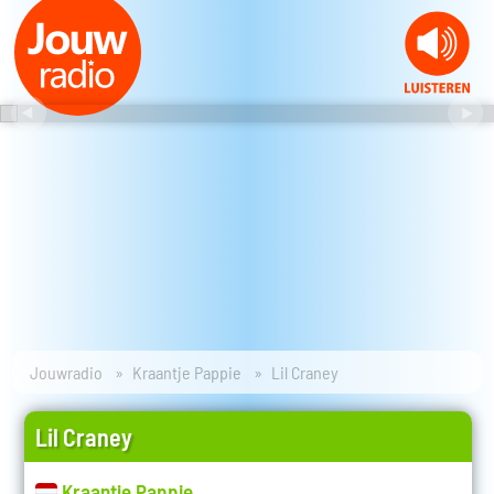
Jouwradio
Kraantje Pappie
Lil Craney
Lil Craney
Kraantje Pappie