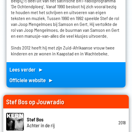
Belgiï¿½ deel uit van het satirische BRT-radioprogramma
'De Ochtendploeg'. Vanaf 1990 besloot hij zich vooral bezig
te houden met het schrijven en uitvoeren van eigen
teksten en muziek. Tussen 1990 en 1992 speelde Stef de rol
van Joop Mengelmoes bij Samson en Gert. Hij vertolkte de
rol van Joop Mengelmoes, de buurman van Samson en Gert
en een manusje-van-alles die veel klusjes uitvoerde.
Sinds 2012 heeft hij met zijn Zuid-Afrikaanse vrouw twee
kinderen en ze wonen in Kaapstad en in Wachtebeke.
Lees verder ►
Officiele website ►
Stef Bos op Jouwradio
Stef Bos
2018
Achter in de rij