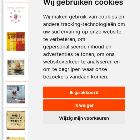
Wij gebruiken cookies
Stef Bos
Wij maken gebruik van cookies en
2008
Ons mors ons tyd
andere tracking-technologieën om
uw surfervaring op onze website
Stef Bos
te verbeteren, om
1999
Ooit op een dag
gepersonaliseerde inhoud en
advertenties te tonen, om ons
websiteverkeer te analyseren en
Stef Bos
om te begrijpen waar onze
2016
Open mij
bezoekers vandaan komen.
Stef Bos
Ik ga akkoord
1990
Papa
Ik weiger
Stef Bos
Wijzig mijn voorkeuren
2014
Passage