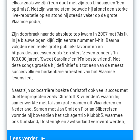
elkaar zoals we zijn' (een duet met zijn zus Lindsay) en 'Een
optimist'. Met zijn warme stem bouwde hij al snel een sterke
live-reputatie op en stond hij steeds vaker op de grote
Vlaamse podia.
Zijn doorbraak naar de absolute top kwam in 2007 met 'Als ik
in je blauwe ogen kijk', zijn eerste nummer 1-hit. Daarna
volgden een reeks grote publieksfavorieten en
hitparadesuccessen zoals 'Een ster', 'Zeven zonden', 'In
100.000 jaren', 'Sweet Caroline' en 'M'n beste vriend'. Met
deze songs groeide hij definitief uit tot een van de meest
succesvolle en herkenbare artiesten van het Vlaamse
levenslied.
Naast zijn solocarrière boekte Christoff ook veel succes met
duettenprojecten zoals 'Christoff & vrienden', waarin hij
samenwerkte met tal van grote namen uit Vlaanderen en
Nederland. Samen met Jan Smit en Florian Silbereisen
vormde hij bovendien het schlagertrio Klubbb3, waarmee
ook Duitsland, Oostenrijk en Zwitserland veroverd werden.
Lees verder ►