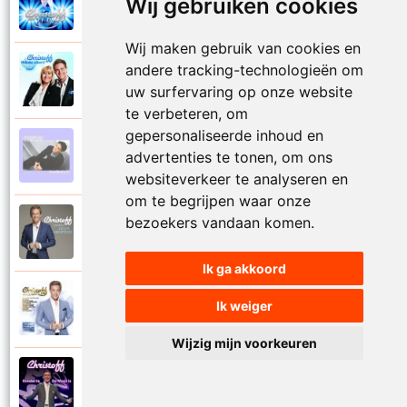
Wij gebruiken cookies
2023
Mooi het leven is mooi
Wij maken gebruik van cookies en
andere tracking-technologieën om
Christoff en Willeke Alberti
2011
Niemand laat zijn eigen kind alleen
uw surfervaring op onze website
te verbeteren, om
gepersonaliseerde inhoud en
Christoff
advertenties te tonen, om ons
1997
Niets is voor niets
websiteverkeer te analyseren en
om te begrijpen waar onze
bezoekers vandaan komen.
Christoff
2016
Ogen weer geopend
Ik ga akkoord
Christoff en Florian Silbereisen
Ik weiger
2011
Omdat ie zo mooi is
Wijzig mijn voorkeuren
Christoff
2012
Omdat ie zo mooi is