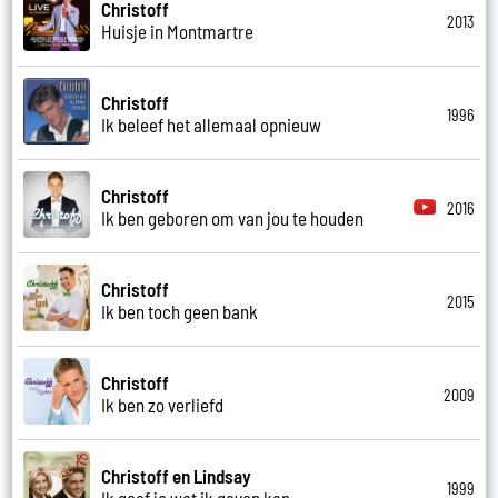
Christoff
2013
Huisje in Montmartre
Christoff
1996
Ik beleef het allemaal opnieuw
Christoff
2016
Ik ben geboren om van jou te houden
Christoff
2015
Ik ben toch geen bank
Christoff
2009
Ik ben zo verliefd
Christoff en Lindsay
1999
Ik geef je wat ik geven kan