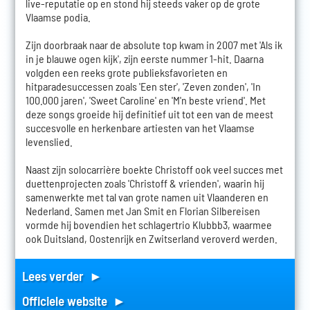
live-reputatie op en stond hij steeds vaker op de grote
Vlaamse podia.
Zijn doorbraak naar de absolute top kwam in 2007 met 'Als ik
in je blauwe ogen kijk', zijn eerste nummer 1-hit. Daarna
volgden een reeks grote publieksfavorieten en
hitparadesuccessen zoals 'Een ster', 'Zeven zonden', 'In
100.000 jaren', 'Sweet Caroline' en 'M'n beste vriend'. Met
deze songs groeide hij definitief uit tot een van de meest
succesvolle en herkenbare artiesten van het Vlaamse
levenslied.
Naast zijn solocarrière boekte Christoff ook veel succes met
duettenprojecten zoals 'Christoff & vrienden', waarin hij
samenwerkte met tal van grote namen uit Vlaanderen en
Nederland. Samen met Jan Smit en Florian Silbereisen
vormde hij bovendien het schlagertrio Klubbb3, waarmee
ook Duitsland, Oostenrijk en Zwitserland veroverd werden.
Lees verder ►
Officiele website ►