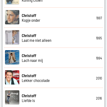
Christoff
1997
Kopje onder
Christoff
1995
Laat me niet alleen
Christoff
1994
Lach naar mij
Christoff
2010
Lekker chocolade
Christoff
2016
Liefde is