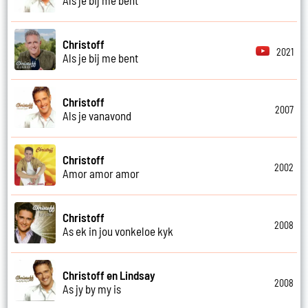
Christoff
2021
Als je bij me bent
Christoff
2007
Als je vanavond
Christoff
2002
Amor amor amor
Christoff
2008
As ek in jou vonkeloe kyk
Christoff en Lindsay
2008
As jy by my is