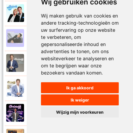
Wij gebruiken cookies
Christoff en Willeke Alberti
2011
Wij maken gebruik van cookies en
Niemand laat zijn eigen kind alleen
andere tracking-technologieën om
uw surfervaring op onze website
Christoff
te verbeteren, om
1997
Niets is voor niets
gepersonaliseerde inhoud en
advertenties te tonen, om ons
websiteverkeer te analyseren en
Christoff
2016
om te begrijpen waar onze
Ogen weer geopend
bezoekers vandaan komen.
Christoff en Florian Silbereisen
Ik ga akkoord
2011
Omdat ie zo mooi is
Ik weiger
Christoff
Wijzig mijn voorkeuren
2012
Omdat ie zo mooi is