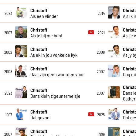
Christoff
Christ
2023
2014
Als een vlinder
Als ik 
Christoff
Christ
2007
2021
Als je bij me bent
Als je
Christoff
Christ
2002
2008
As ek in jou vonkeloe kyk
As jy b
Christoff
Christ
2008
2007
Daar zijn geen woorden voor
Dag mij
Christ
Christoff
Dans le
2023
2007
Dans klein zigeunermeisje
Cather
Christoff
Christ
1997
2025
Dat gevoel
Dat ge
Christoff
Christ
2007
1996