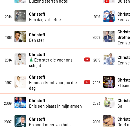
Duizend sterren hotel
Duize
Christoff
Christ
2014
2016
Een dag vol liefde
Een la
Christ
Christoff
Brothe
1998
2008
Een ster
Een st
Christoff
Christ
Een ster die voor ons
2014
2015
Een ve
schijnt
Christoff
Christo
Eenmaal komt voor jou die
1997
2006
El ban
dag
Christoff
Christ
2009
2023
Er is een plaats in mijn armen
Ga
Christoff
Christ
2007
2009
Ga nooit meer van huis
Geef m