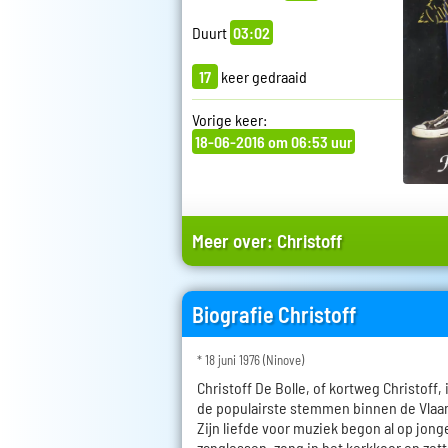
Duurt
03:02
17
keer gedraaid
Vorige keer:
18-06-2016 om 06:53 uur
Meer over:
Christoff
Biografie Christoff
* 18 juni 1976 (Ninove)
Christoff De Bolle, of kortweg Christoff,
de populairste stemmen binnen de Vl
Zijn liefde voor muziek begon al op jonge 
zanglessen, zong in het kerkkoor en zette