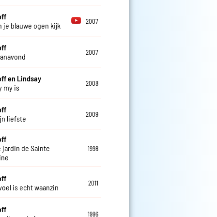
off
2007
in je blauwe ogen kijk
off
2007
 vanavond
off en Lindsay
2008
y my is
off
2009
n liefste
off
 jardin de Sainte
1998
ine
off
2011
voel is echt waanzin
off
1996