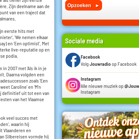
ière. Zijn deelname aan de
punt van een traject dat
almares.
jn eerste hits met
nieter', 'We nemen elkaar
Sociale media
say) en 'Een optimist'. Met
terke live-reputatie op en
mse podia.
Facebook
Volg
Jouwradio
op Facebook
in 2007 met 'Als ik in je
hit. Daarna volgden een
Instagram
radesuccessen zoals 'Een
Alle nieuwe muziek op
@Jouw
'Sweet Caroline' en 'M'n
Instagram
 definitief uit tot een van
iesten van het Vlaamse
 ook veel succes met
den', waarin hij
it Vlaanderen en
an Silbereisen vormde hij