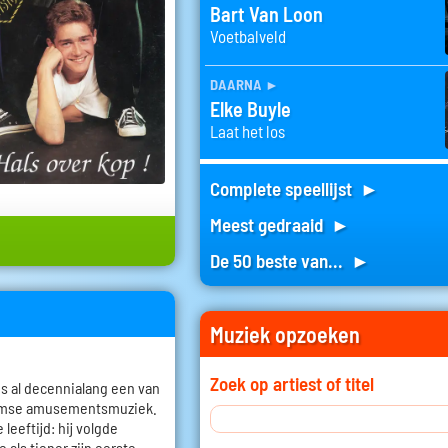
Bart Van Loon
Voetbalveld
daarna
►
Elke Buyle
Laat het los
Complete speellijst ►
Meest gedraaid ►
De 50 beste van... ►
Muziek opzoeken
Zoek op artiest of titel
 is al decennialang een van
aamse amusementsmuziek.
leeftijd: hij volgde
 als tiener zijn eerste