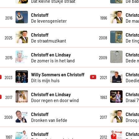
Dat kleine stukje straat
De bab
Christoff
Christ
2016
1996
De levensgenieter
De maa
Christoff
Christ
2025
2008
De straatmuzikant
De tin
Christoff en Lindsay
Christ
2015
2009
De zomer is in het land
Dede 
Willy Sommers en Christoff
Christ
2023
2021
Dit is mijn huis
Doedi
Christoff en Lindsay
Christo
2017
1993
Door regen en door wind
Draai 
Christoff
Christ
2009
2017
Dronken van liefde
Droog 
Christoff
Christ
1997
2012