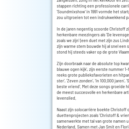
stappen richting een professionele carr
'Soundmixshow' in 1991 vormde het start
zou uitgroeien tot een indrukwekkend p
In de jaren negentig scoorde Christoff zi
herkenbare meezingers als 'De levensge
zoals we zijn' (een duet met zijn zus Lind
zijn warme stem bouwde hij al snel een s
stond hij steeds vaker op de grote Vlaa
Zijn doorbraak naar de absolute top kwam 
blauwe ogen kijk', zijn eerste nummer 1-
reeks grote publieksfavorieten en hitpa
ster', 'Zeven zonden', 'In 100.000 jaren', 
beste vriend'. Met deze songs groeide hij
de meest succesvolle en herkenbare art
levenslied.
Naast zijn solocarrière boekte Christoff
duettenprojecten zoals 'Christoff & vrien
samenwerkte met tal van grote namen u
Nederland. Samen met Jan Smit en Flori