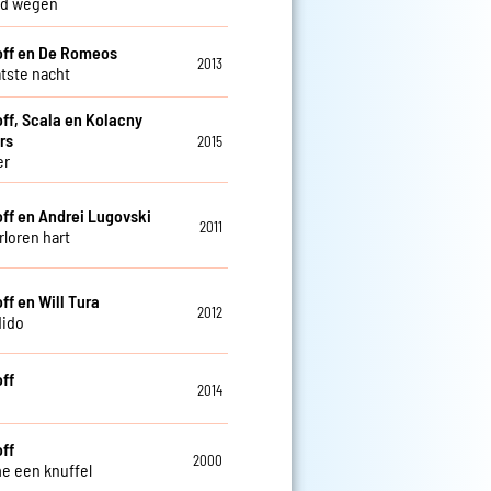
nd wegen
off en De Romeos
2013
atste nacht
off, Scala en Kolacny
rs
2015
er
off en Andrei Lugovski
2011
rloren hart
ff en Will Tura
2012
dido
off
2014
off
2000
e een knuffel