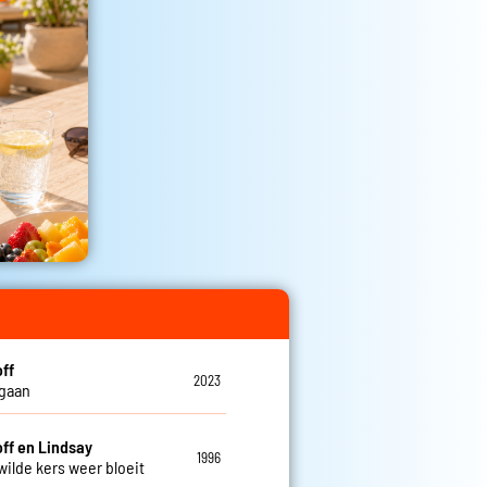
off
2023
 gaan
off en Lindsay
1996
wilde kers weer bloeit