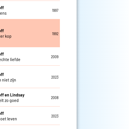
off
1997
lens
off
1992
ver kop
off
2009
echte liefde
off
2023
 niet zijn
off en Lindsay
2008
elt zo goed
off
2023
oet leven