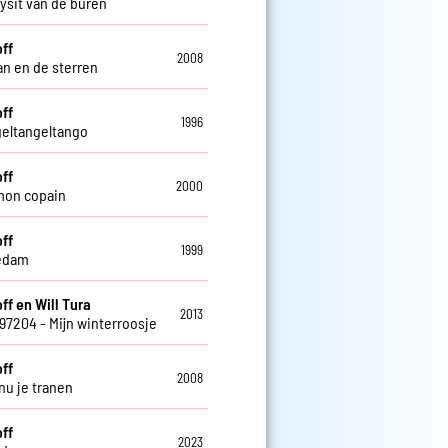
ysit van de buren
off
2008
n en de sterren
off
1996
geltangeltango
off
2000
mon copain
off
1999
edam
ff en Will Tura
2013
797204 - Mijn winterroosje
off
2008
nu je tranen
off
2023