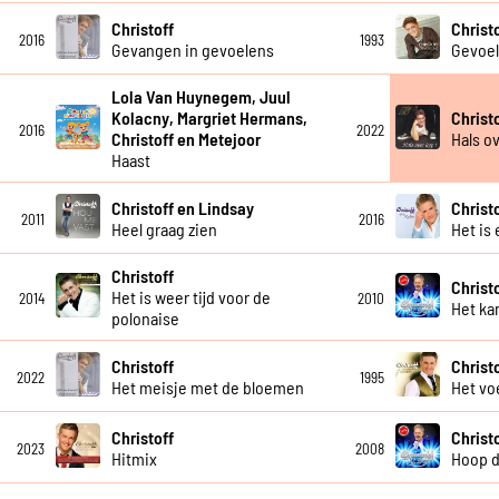
Christoff
Christ
2016
1993
Gevangen in gevoelens
Gevoe
Lola Van Huynegem, Juul
Kolacny, Margriet Hermans,
Christ
2016
2022
Christoff en Metejoor
Hals o
Haast
Christoff en Lindsay
Christ
2011
2016
Heel graag zien
Het is 
Christoff
Christ
Het is weer tijd voor de
2014
2010
Het kan
polonaise
Christoff
Christ
2022
1995
Het meisje met de bloemen
Het vo
Christoff
Christ
2023
2008
Hitmix
Hoop d