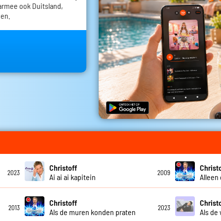
armee ook Duitsland,
den.
Christoff
Christ
2023
2009
Ai ai ai kapitein
Alleen
Christoff
Christ
2013
2023
Als de muren konden praten
Als de 