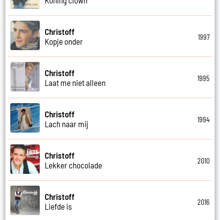
Christoff
1997
Kopje onder
Christoff
1995
Laat me niet alleen
Christoff
1994
Lach naar mij
Christoff
2010
Lekker chocolade
Christoff
2016
Liefde is