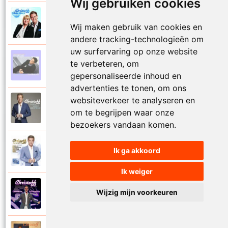
Wij gebruiken cookies
Christoff en Willeke Alberti
2011
Wij maken gebruik van cookies en
Niemand laat zijn eigen kind alleen
andere tracking-technologieën om
uw surfervaring op onze website
Christoff
te verbeteren, om
1997
Niets is voor niets
gepersonaliseerde inhoud en
advertenties te tonen, om ons
websiteverkeer te analyseren en
Christoff
2016
om te begrijpen waar onze
Ogen weer geopend
bezoekers vandaan komen.
Christoff en Florian Silbereisen
Ik ga akkoord
2011
Omdat ie zo mooi is
Ik weiger
Christoff
Wijzig mijn voorkeuren
2012
Omdat ie zo mooi is