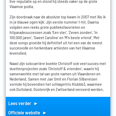
live-reputatie op en stond hij steeds vaker op de grote
Vlaamse podia.
Zijn doorbraak naar de absolute top kwam in 2007 met 'Als ik
in je blauwe ogen kijk', zijn eerste nummer 1-hit. Daarna
volgden een reeks grote publieksfavorieten en
hitparadesuccessen zoals 'Een ster', 'Zeven zonden', 'In
100.000 jaren', 'Sweet Caroline' en 'M'n beste vriend'. Met
deze songs groeide hij definitief uit tot een van de meest
succesvolle en herkenbare artiesten van het Vlaamse
levenslied.
Naast zijn solocarrière boekte Christoff ook veel succes met
duettenprojecten zoals 'Christoff & vrienden', waarin hij
samenwerkte met tal van grote namen uit Vlaanderen en
Nederland. Samen met Jan Smit en Florian Silbereisen
vormde hij bovendien het schlagertrio Klubbb3, waarmee
ook Duitsland, Oostenrijk en Zwitserland veroverd werden.
Lees verder ►
Officiele website ►