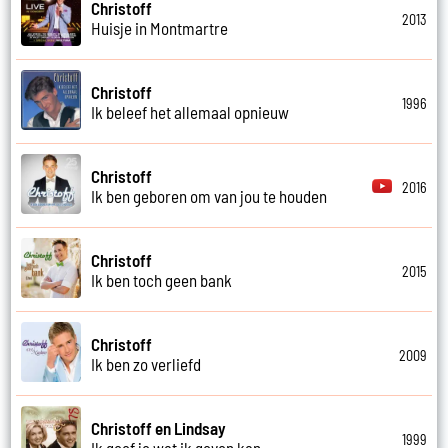
Christoff
2013
Huisje in Montmartre
Christoff
1996
Ik beleef het allemaal opnieuw
Christoff
2016
Ik ben geboren om van jou te houden
Christoff
2015
Ik ben toch geen bank
Christoff
2009
Ik ben zo verliefd
Christoff en Lindsay
1999
Ik geef je wat ik geven kan