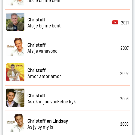
Christoff
2021
Als je bij me bent
Christoff
2007
Als je vanavond
Christoff
2002
Amor amor amor
Christoff
2008
As ek in jou vonkeloe kyk
Christoff en Lindsay
2008
As jy by my is