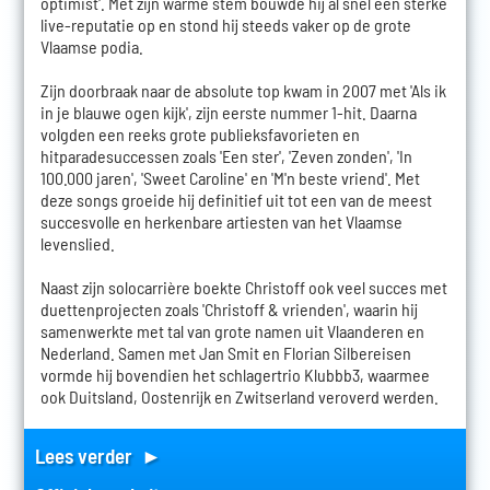
optimist'. Met zijn warme stem bouwde hij al snel een sterke
live-reputatie op en stond hij steeds vaker op de grote
Vlaamse podia.
Zijn doorbraak naar de absolute top kwam in 2007 met 'Als ik
in je blauwe ogen kijk', zijn eerste nummer 1-hit. Daarna
volgden een reeks grote publieksfavorieten en
hitparadesuccessen zoals 'Een ster', 'Zeven zonden', 'In
100.000 jaren', 'Sweet Caroline' en 'M'n beste vriend'. Met
deze songs groeide hij definitief uit tot een van de meest
succesvolle en herkenbare artiesten van het Vlaamse
levenslied.
Naast zijn solocarrière boekte Christoff ook veel succes met
duettenprojecten zoals 'Christoff & vrienden', waarin hij
samenwerkte met tal van grote namen uit Vlaanderen en
Nederland. Samen met Jan Smit en Florian Silbereisen
vormde hij bovendien het schlagertrio Klubbb3, waarmee
ook Duitsland, Oostenrijk en Zwitserland veroverd werden.
Lees verder ►