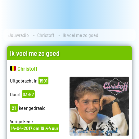
Jouwradio
Christoff
Ik voel me zo goed
Ik voel me zo goed
Christoff
Uitgebracht in
1991
Duurt
03:57
21
keer gedraaid
Vorige keer:
14-04-2017 om 19:44 uur