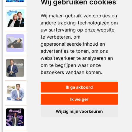
Wij gebruiken cookies
Wij maken gebruik van cookies en
Christoff en Willeke Alberti
2011
Niemand laat zijn eigen kind alleen
andere tracking-technologieën om
uw surfervaring op onze website
te verbeteren, om
Christoff
gepersonaliseerde inhoud en
1997
Niets is voor niets
advertenties te tonen, om ons
websiteverkeer te analyseren en
om te begrijpen waar onze
Christoff
2016
Ogen weer geopend
bezoekers vandaan komen.
Ik ga akkoord
Christoff en Florian Silbereisen
2011
Omdat ie zo mooi is
Ik weiger
Wijzig mijn voorkeuren
Christoff
2012
Omdat ie zo mooi is