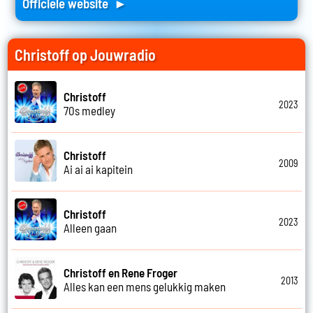
Officiele website ►
Christoff op Jouwradio
Christoff
2023
70s medley
Christoff
2009
Ai ai ai kapitein
Christoff
2023
Alleen gaan
Christoff en Rene Froger
2013
Alles kan een mens gelukkig maken