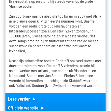
live-reputatie op en stond hij steeds vaker op de grote
Vlaamse podia.
Zijn doorbraak naar de absolute top kwam in 2007 met 'Als ik
in je blauwe ogen kijk', zijn eerste nummer 1-hit. Daarna
volgden een reeks grote publieksfavorieten en
hitparadesuccessen zoals 'Een ster', 'Zeven zonden', 'In
100.000 jaren', 'Sweet Caroline' en 'M'n beste vriend'. Met
deze songs groeide hij definitief uit tot een van de meest
succesvolle en herkenbare artiesten van het Vlaamse
levenslied.
Naast zijn solocarrière boekte Christoff ook veel succes met
duettenprojecten zoals 'Christoff & vrienden', waarin hij
samenwerkte met tal van grote namen uit Vlaanderen en
Nederland. Samen met Jan Smit en Florian Silbereisen
vormde hij bovendien het schlagertrio Klubbb3, waarmee
ook Duitsland, Oostenrijk en Zwitserland veroverd werden.
Lees verder ►
Officiele website ►