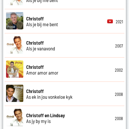
Christoff
2021
Als je bij me bent
Christoff
2007
Als je vanavond
Christoff
2002
Amor amor amor
Christoff
2008
As ek in jou vonkeloe kyk
Christoff en Lindsay
2008
As jy by my is