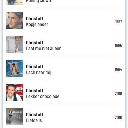
Christoff
1997
Kopje onder
Christoff
1995
Laat me niet alleen
Christoff
1994
Lach naar mij
Christoff
2010
Lekker chocolade
Christoff
2016
Liefde is