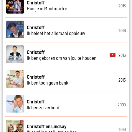
Christoff
2013
Huisje in Montmartre
Christoff
1996
Ik beleef het allemaal opnieuw
Christoff
2016
Ik ben geboren om van jou te houden
Christoff
2015
Ik ben toch geen bank
Christoff
2009
Ik ben zo verliefd
Christoff en Lindsay
1999
Ik geef je wat ik geven kan