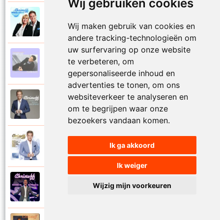
Wij gebruiken cookies
Christoff en Willeke Alberti
2011
Wij maken gebruik van cookies en
Niemand laat zijn eigen kind alleen
andere tracking-technologieën om
uw surfervaring op onze website
Christoff
te verbeteren, om
1997
Niets is voor niets
gepersonaliseerde inhoud en
advertenties te tonen, om ons
websiteverkeer te analyseren en
Christoff
2016
om te begrijpen waar onze
Ogen weer geopend
bezoekers vandaan komen.
Christoff en Florian Silbereisen
Ik ga akkoord
2011
Omdat ie zo mooi is
Ik weiger
Christoff
Wijzig mijn voorkeuren
2012
Omdat ie zo mooi is