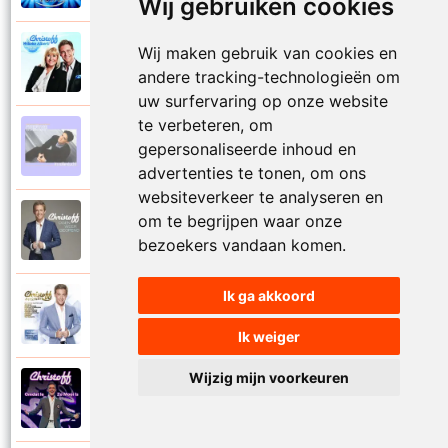
Wij gebruiken cookies
Wij maken gebruik van cookies en
Christoff en Willeke Alberti
2011
Niemand laat zijn eigen kind alleen
andere tracking-technologieën om
uw surfervaring op onze website
te verbeteren, om
Christoff
gepersonaliseerde inhoud en
1997
Niets is voor niets
advertenties te tonen, om ons
websiteverkeer te analyseren en
om te begrijpen waar onze
Christoff
2016
Ogen weer geopend
bezoekers vandaan komen.
Ik ga akkoord
Christoff en Florian Silbereisen
2011
Omdat ie zo mooi is
Ik weiger
Wijzig mijn voorkeuren
Christoff
2012
Omdat ie zo mooi is