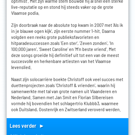
optimist'. Met zijn warme stem bouwde hij al snel een sterke
live-reputatie op en stond hij steeds vaker op de grote
Vlaamse podia.
Zijn doorbraak naar de absolute top kwam in 2007 met 'Als ik
in je blauwe ogen kijk', zijn eerste nummer 1-hit. Daarna
volgden een reeks grote publieksfavorieten en
hitparadesuccessen zoals 'Een ster', 'Zeven zonden', 'In
100.000 jaren', 'Sweet Caroline' en 'M'n beste vriend'. Met
deze songs groeide hij definitief uit tot een van de meest
succesvolle en herkenbare artiesten van het Vlaamse
levenslied.
Naast zijn solocarrière boekte Christoff ook veel succes met
duettenprojecten zoals 'Christoff & vrienden', waarin hij
samenwerkte met tal van grote namen uit Vlaanderen en
Nederland. Samen met Jan Smit en Florian Silbereisen
vormde hij bovendien het schlagertrio Klubbb3, waarmee
ook Duitsland, Oostenrijk en Zwitserland veroverd werden.
Lees verder ►