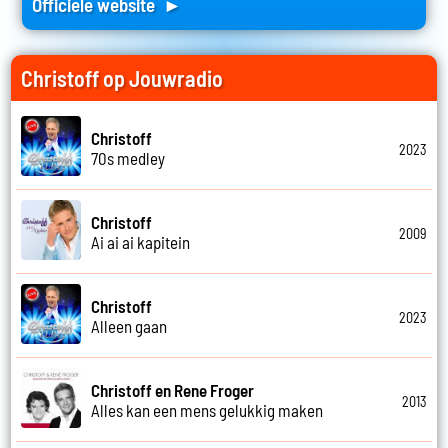
Officiele website ►
Christoff op Jouwradio
Christoff
2023
70s medley
Christoff
2009
Ai ai ai kapitein
Christoff
2023
Alleen gaan
Christoff en Rene Froger
2013
Alles kan een mens gelukkig maken