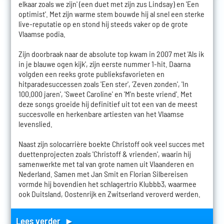
elkaar zoals we zijn' (een duet met zijn zus Lindsay) en 'Een
optimist'. Met zijn warme stem bouwde hij al snel een sterke
live-reputatie op en stond hij steeds vaker op de grote
Vlaamse podia.
Zijn doorbraak naar de absolute top kwam in 2007 met 'Als ik
in je blauwe ogen kijk', zijn eerste nummer 1-hit. Daarna
volgden een reeks grote publieksfavorieten en
hitparadesuccessen zoals 'Een ster', 'Zeven zonden', 'In
100.000 jaren', 'Sweet Caroline' en 'M'n beste vriend'. Met
deze songs groeide hij definitief uit tot een van de meest
succesvolle en herkenbare artiesten van het Vlaamse
levenslied.
Naast zijn solocarrière boekte Christoff ook veel succes met
duettenprojecten zoals 'Christoff & vrienden', waarin hij
samenwerkte met tal van grote namen uit Vlaanderen en
Nederland. Samen met Jan Smit en Florian Silbereisen
vormde hij bovendien het schlagertrio Klubbb3, waarmee
ook Duitsland, Oostenrijk en Zwitserland veroverd werden.
Lees verder ►