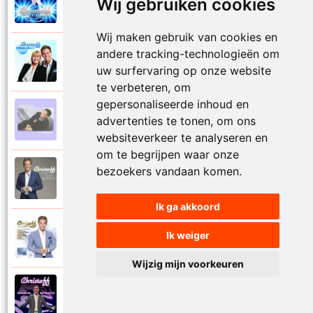
Wij gebruiken cookies
2023
Mooi het leven is mooi
Wij maken gebruik van cookies en
andere tracking-technologieën om
Christoff en Willeke Alberti
2011
Niemand laat zijn eigen kind alleen
uw surfervaring op onze website
te verbeteren, om
gepersonaliseerde inhoud en
Christoff
advertenties te tonen, om ons
1997
Niets is voor niets
websiteverkeer te analyseren en
om te begrijpen waar onze
bezoekers vandaan komen.
Christoff
2016
Ogen weer geopend
Ik ga akkoord
Christoff en Florian Silbereisen
Ik weiger
2011
Omdat ie zo mooi is
Wijzig mijn voorkeuren
Christoff
2012
Omdat ie zo mooi is