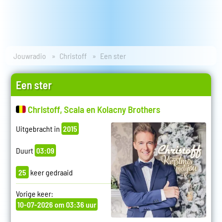
Jouwradio
Christoff
Een ster
Een ster
Christoff, Scala en Kolacny Brothers
Uitgebracht in
2015
Duurt
03:09
25
keer gedraaid
Vorige keer:
10-07-2026 om 03:36 uur