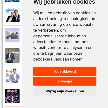
Wij gebruiken cookies
Wij maken gebruik van cookies en
Christoff en Willeke Alberti
2011
Niemand laat zijn eigen kind alleen
andere tracking-technologieën om
uw surfervaring op onze website
te verbeteren, om
Christoff
gepersonaliseerde inhoud en
1997
Niets is voor niets
advertenties te tonen, om ons
websiteverkeer te analyseren en
om te begrijpen waar onze
Christoff
2016
Ogen weer geopend
bezoekers vandaan komen.
Ik ga akkoord
Christoff en Florian Silbereisen
2011
Omdat ie zo mooi is
Ik weiger
Wijzig mijn voorkeuren
Christoff
2012
Omdat ie zo mooi is