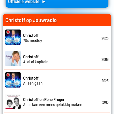
Officiele website ►
Christoff op Jouwradio
Christoff
2023
70s medley
Christoff
2009
Ai ai ai kapitein
Christoff
2023
Alleen gaan
Christoff en Rene Froger
2013
Alles kan een mens gelukkig maken