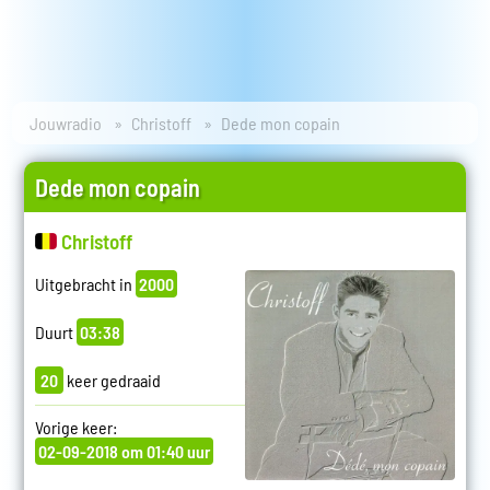
Jouwradio
Christoff
Dede mon copain
Dede mon copain
Christoff
Uitgebracht in
2000
Duurt
03:38
20
keer gedraaid
Vorige keer:
02-09-2018 om 01:40 uur