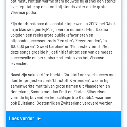
optimist'. Met zijn warme stem bouwde hij al snel een sterke
live-reputatie op en stond hij steeds vaker op de grote
Vlaamse podia.
Zijn doorbraak naar de absolute top kwam in 2007 met 'Als ik
in je blauwe ogen kijk', zijn eerste nummer 1-hit. Daarna
volgden een reeks grote publieksfavorieten en
hitparadesuccessen zoals 'Een ster', 'Zeven zonden', 'In
100.000 jaren', 'Sweet Caroline' en 'M'n beste vriend'. Met
deze songs groeide hij definitief uit tot een van de meest
succesvolle en herkenbare artiesten van het Vlaamse
levenslied.
Naast zijn solocarrière boekte Christoff ook veel succes met
duettenprojecten zoals 'Christoff & vrienden', waarin hij
samenwerkte met tal van grote namen uit Vlaanderen en
Nederland. Samen met Jan Smit en Florian Silbereisen
vormde hij bovendien het schlagertrio Klubbb3, waarmee
ook Duitsland, Oostenrijk en Zwitserland veroverd werden.
Lees verder ►