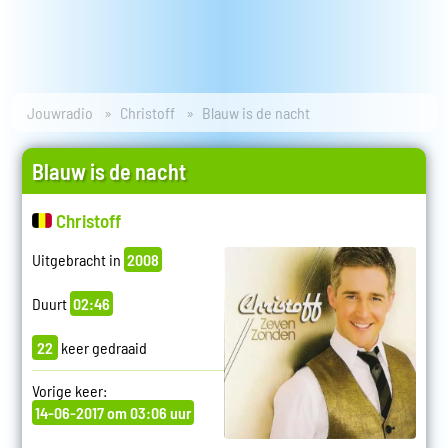
Jouwradio
Christoff
Blauw is de nacht
Blauw is de nacht
Christoff
Uitgebracht in
2008
Duurt
02:46
22
keer gedraaid
Vorige keer:
14-06-2017 om 03:06 uur