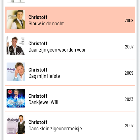
Christoff
2008
Blauw is de nacht
Christoff
2007
Daar zijn geen woorden voor
Christoff
2009
Dag mijn liefste
Christoff
2023
Dankjewel Will
Christoff
2007
Dans klein zigeunermeisje