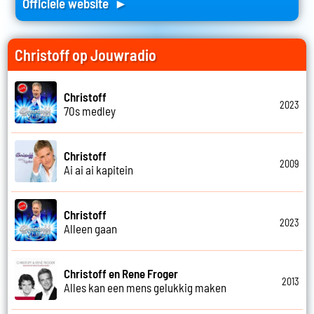
Officiele website ►
Christoff op Jouwradio
Christoff
2023
70s medley
Christoff
2009
Ai ai ai kapitein
Christoff
2023
Alleen gaan
Christoff en Rene Froger
2013
Alles kan een mens gelukkig maken