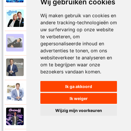
Wij gebruiken cookies
Wij maken gebruik van cookies en
Christoff en Willeke Alberti
2011
Niemand laat zijn eigen kind alleen
andere tracking-technologieën om
uw surfervaring op onze website
te verbeteren, om
Christoff
gepersonaliseerde inhoud en
1997
Niets is voor niets
advertenties te tonen, om ons
websiteverkeer te analyseren en
om te begrijpen waar onze
Christoff
2016
Ogen weer geopend
bezoekers vandaan komen.
Ik ga akkoord
Christoff en Florian Silbereisen
2011
Omdat ie zo mooi is
Ik weiger
Wijzig mijn voorkeuren
Christoff
2012
Omdat ie zo mooi is