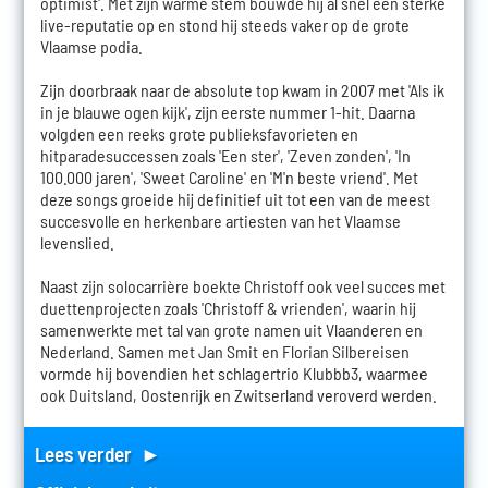
optimist'. Met zijn warme stem bouwde hij al snel een sterke
live-reputatie op en stond hij steeds vaker op de grote
Vlaamse podia.
Zijn doorbraak naar de absolute top kwam in 2007 met 'Als ik
in je blauwe ogen kijk', zijn eerste nummer 1-hit. Daarna
volgden een reeks grote publieksfavorieten en
hitparadesuccessen zoals 'Een ster', 'Zeven zonden', 'In
100.000 jaren', 'Sweet Caroline' en 'M'n beste vriend'. Met
deze songs groeide hij definitief uit tot een van de meest
succesvolle en herkenbare artiesten van het Vlaamse
levenslied.
Naast zijn solocarrière boekte Christoff ook veel succes met
duettenprojecten zoals 'Christoff & vrienden', waarin hij
samenwerkte met tal van grote namen uit Vlaanderen en
Nederland. Samen met Jan Smit en Florian Silbereisen
vormde hij bovendien het schlagertrio Klubbb3, waarmee
ook Duitsland, Oostenrijk en Zwitserland veroverd werden.
Lees verder ►