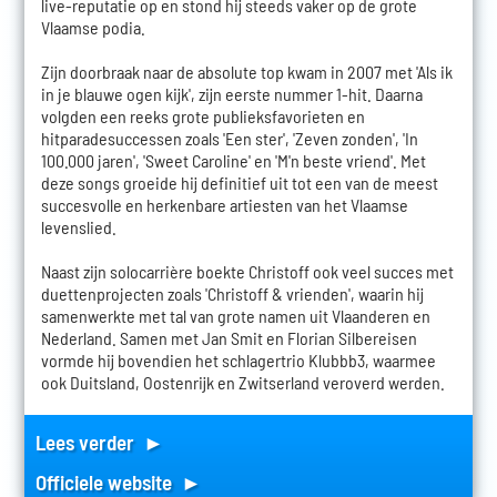
live-reputatie op en stond hij steeds vaker op de grote
Vlaamse podia.
Zijn doorbraak naar de absolute top kwam in 2007 met 'Als ik
in je blauwe ogen kijk', zijn eerste nummer 1-hit. Daarna
volgden een reeks grote publieksfavorieten en
hitparadesuccessen zoals 'Een ster', 'Zeven zonden', 'In
100.000 jaren', 'Sweet Caroline' en 'M'n beste vriend'. Met
deze songs groeide hij definitief uit tot een van de meest
succesvolle en herkenbare artiesten van het Vlaamse
levenslied.
Naast zijn solocarrière boekte Christoff ook veel succes met
duettenprojecten zoals 'Christoff & vrienden', waarin hij
samenwerkte met tal van grote namen uit Vlaanderen en
Nederland. Samen met Jan Smit en Florian Silbereisen
vormde hij bovendien het schlagertrio Klubbb3, waarmee
ook Duitsland, Oostenrijk en Zwitserland veroverd werden.
Lees verder ►
Officiele website ►