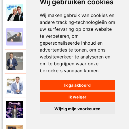
Wij gebruiken cookies
Christoff en Willeke Alberti
2011
Wij maken gebruik van cookies en
Niemand laat zijn eigen kind alleen
andere tracking-technologieën om
uw surfervaring op onze website
Christoff
te verbeteren, om
1997
Niets is voor niets
gepersonaliseerde inhoud en
advertenties te tonen, om ons
websiteverkeer te analyseren en
Christoff
2016
om te begrijpen waar onze
Ogen weer geopend
bezoekers vandaan komen.
Christoff en Florian Silbereisen
Ik ga akkoord
2011
Omdat ie zo mooi is
Ik weiger
Christoff
Wijzig mijn voorkeuren
2012
Omdat ie zo mooi is