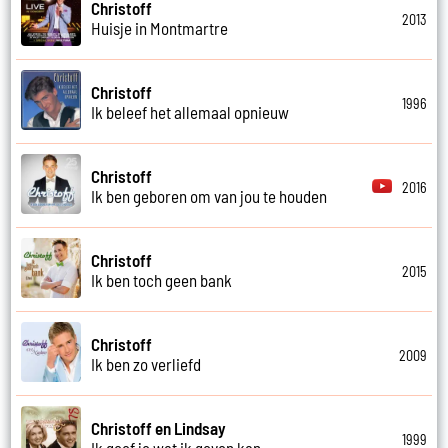
Christoff
2013
Huisje in Montmartre
Christoff
1996
Ik beleef het allemaal opnieuw
Christoff
2016
Ik ben geboren om van jou te houden
Christoff
2015
Ik ben toch geen bank
Christoff
2009
Ik ben zo verliefd
Christoff en Lindsay
1999
Ik geef je wat ik geven kan