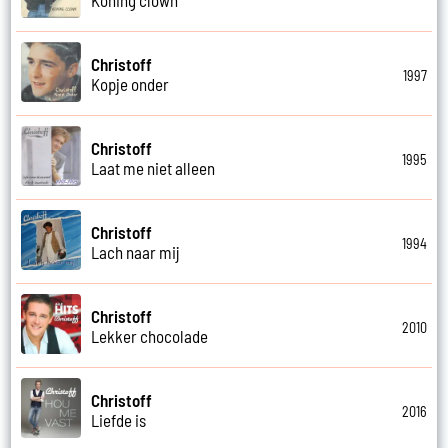
Christoff
1997
Kopje onder
Christoff
1995
Laat me niet alleen
Christoff
1994
Lach naar mij
Christoff
2010
Lekker chocolade
Christoff
2016
Liefde is