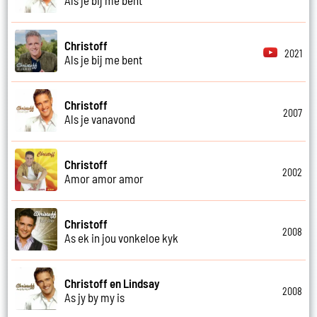
Christoff
2021
Als je bij me bent
Christoff
2007
Als je vanavond
Christoff
2002
Amor amor amor
Christoff
2008
As ek in jou vonkeloe kyk
Christoff en Lindsay
2008
As jy by my is