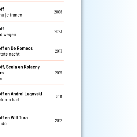
off
2008
nu je tranen
off
2023
nd wegen
off en De Romeos
2013
atste nacht
off, Scala en Kolacny
rs
2015
er
off en Andrei Lugovski
2011
rloren hart
ff en Will Tura
2012
dido