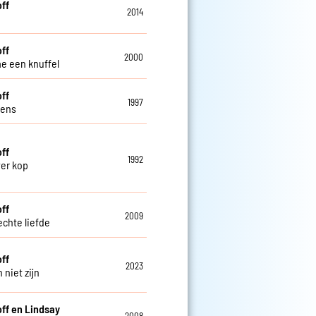
off
2014
off
2000
e een knuffel
off
1997
lens
off
1992
ver kop
off
2009
echte liefde
off
2023
 niet zijn
off en Lindsay