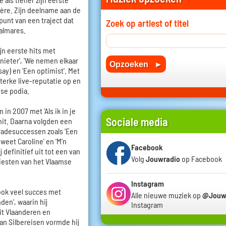
ière. Zijn deelname aan de
punt van een traject dat
Zoek op artiest of titel
almares.
jn eerste hits met
nieter', 'We nemen elkaar
say) en 'Een optimist'. Met
terke live-reputatie op en
mse podia.
in 2007 met 'Als ik in je
Sociale media
hit. Daarna volgden een
radesuccessen zoals 'Een
'Sweet Caroline' en 'M'n
Facebook
 definitief uit tot een van
Volg
Jouwradio
op Facebook
iesten van het Vlaamse
Instagram
 ook veel succes met
Alle nieuwe muziek op
@Jouw
den', waarin hij
Instagram
it Vlaanderen en
an Silbereisen vormde hij