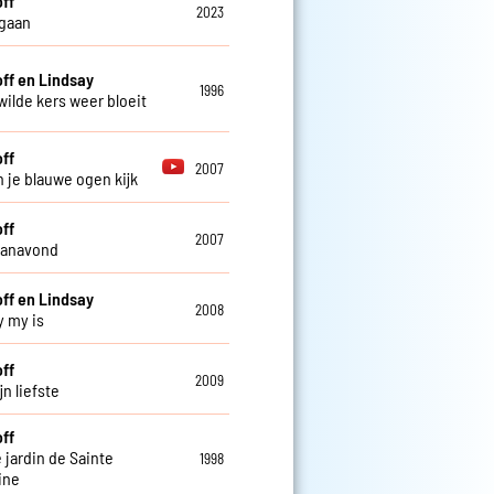
off
2023
 gaan
off en Lindsay
1996
wilde kers weer bloeit
off
2007
in je blauwe ogen kijk
off
2007
 vanavond
off en Lindsay
2008
y my is
off
2009
n liefste
off
 jardin de Sainte
1998
ine