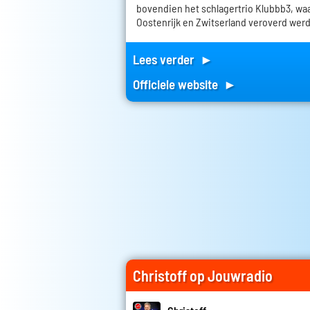
bovendien het schlagertrio Klubbb3, wa
Oostenrijk en Zwitserland veroverd wer
Lees verder ►
Officiele website ►
Christoff op Jouwradio