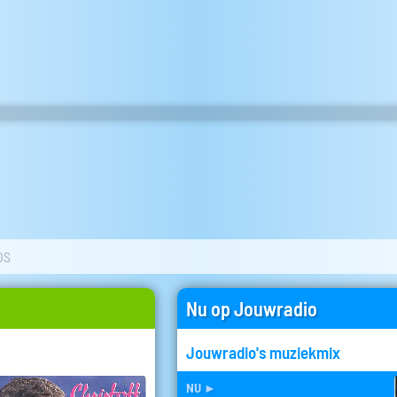
OS
Nu op Jouwradio
Jouwradio's muziekmix
nu
►