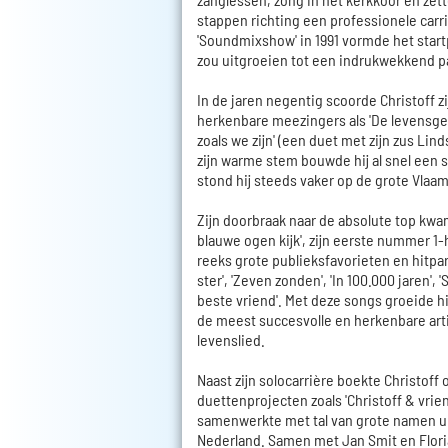
stappen richting een professionele carr
'Soundmixshow' in 1991 vormde het start
zou uitgroeien tot een indrukwekkend p
In de jaren negentig scoorde Christoff zi
herkenbare meezingers als 'De levensge
zoals we zijn' (een duet met zijn zus Lind
zijn warme stem bouwde hij al snel een s
stond hij steeds vaker op de grote Vlaa
Zijn doorbraak naar de absolute top kwam 
blauwe ogen kijk', zijn eerste nummer 1-
reeks grote publieksfavorieten en hitpa
ster', 'Zeven zonden', 'In 100.000 jaren', 
beste vriend'. Met deze songs groeide hij
de meest succesvolle en herkenbare art
levenslied.
Naast zijn solocarrière boekte Christoff
duettenprojecten zoals 'Christoff & vrien
samenwerkte met tal van grote namen u
Nederland. Samen met Jan Smit en Flori