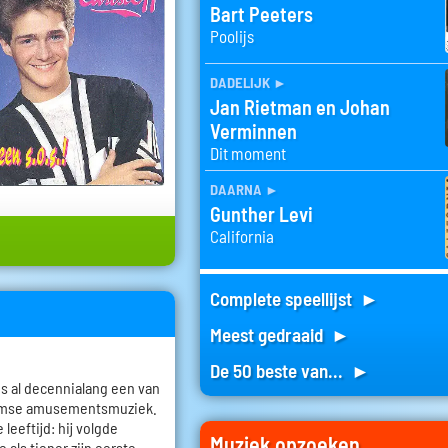
Bart Peeters
Poolijs
dadelijk
►
Jan Rietman en Johan
Verminnen
Dit moment
daarna
►
Gunther Levi
California
Complete speellijst ►
Meest gedraaid ►
De 50 beste van... ►
 is al decennialang een van
aamse amusementsmuziek.
leeftijd: hij volgde
Muziek opzoeken
 als tiener zijn eerste