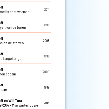
off
2011
voel is echt waanzin
off
1996
ysit van de buren
off
2008
n en de sterren
off
1996
geltangeltango
off
2000
mon copain
off
1999
edam
ff en Will Tura
2013
797204 - Mijn winterroosje