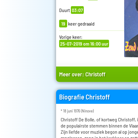
Duurt
03:07
19
keer gedraaid
Vorige keer:
25-07-2019 om 16:00 uur
Meer over:
Christoff
Biografie Christoff
* 18 juni 1976 (Ninove)
Christoff De Bolle, of kortweg Christoff,
de populairste stemmen binnen de Vl
Zijn liefde voor muziek begon al op jonge 
zanglessen, zong in het kerkkoor en zette