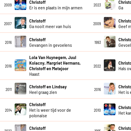
Christoff
Christ
2009
2023
Er is een plaats in mijn armen
Ga
Christoff
Christ
2007
2009
Ga nooit meer van huis
Geef m
Christoff
Christ
2016
1993
Gevangen in gevoelens
Gevoe
Lola Van Huynegem, Juul
Kolacny, Margriet Hermans,
Christ
2016
2022
Christoff en Metejoor
Hals o
Haast
Christoff en Lindsay
Christ
2011
2016
Heel graag zien
Het is 
Christoff
Christ
Het is weer tijd voor de
2014
2010
Het kan
polonaise
Christoff
Christ