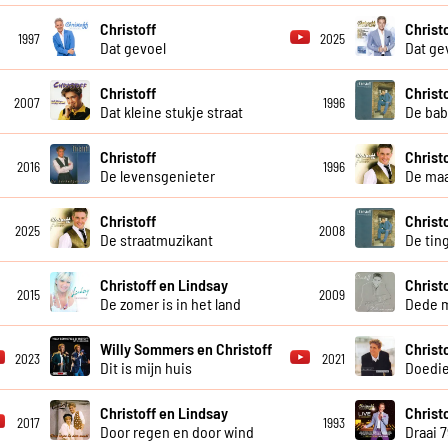
Christoff
Christ
1997
2025
Dat gevoel
Dat ge
Christoff
Christ
2007
1996
Dat kleine stukje straat
De bab
Christoff
Christ
2016
1996
De levensgenieter
De maa
Christoff
Christ
2025
2008
De straatmuzikant
De tin
Christoff en Lindsay
Christ
2015
2009
De zomer is in het land
Dede 
Willy Sommers en Christoff
Christ
2023
2021
Dit is mijn huis
Doedi
Christoff en Lindsay
Christo
2017
1993
Door regen en door wind
Draai 