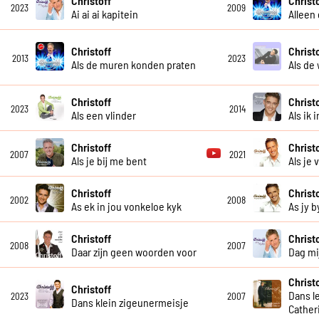
Christoff
Christ
2023
2009
Ai ai ai kapitein
Alleen
Christoff
Christ
2013
2023
Als de muren konden praten
Als de 
Christoff
Christ
2023
2014
Als een vlinder
Als ik 
Christoff
Christ
2007
2021
Als je bij me bent
Als je
Christoff
Christ
2002
2008
As ek in jou vonkeloe kyk
As jy b
Christoff
Christ
2008
2007
Daar zijn geen woorden voor
Dag mij
Christ
Christoff
Dans le
2023
2007
Dans klein zigeunermeisje
Cather