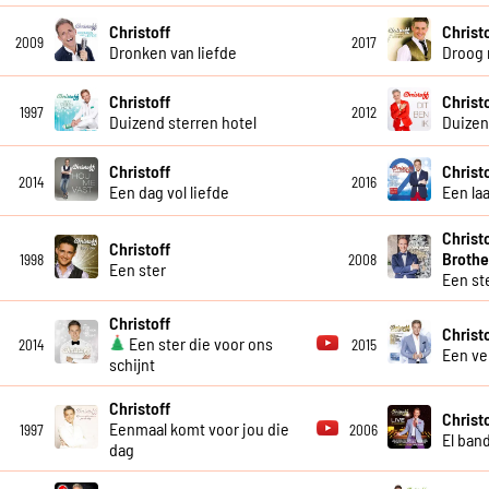
Christoff
Christ
2009
2017
Dronken van liefde
Droog 
Christoff
Christ
1997
2012
Duizend sterren hotel
Duize
Christoff
Christ
2014
2016
Een dag vol liefde
Een la
Christ
Christoff
Brothe
1998
2008
Een ster
Een st
Christoff
Christ
Een ster die voor ons
2014
2015
Een ve
schijnt
Christoff
Christo
Eenmaal komt voor jou die
1997
2006
El ban
dag