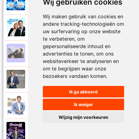
Wij gebruiken cookies
2023
Mooi het leven is mooi
Wij maken gebruik van cookies en
andere tracking-technologieën om
Christoff en Willeke Alberti
2011
Niemand laat zijn eigen kind alleen
uw surfervaring op onze website
te verbeteren, om
gepersonaliseerde inhoud en
Christoff
advertenties te tonen, om ons
1997
Niets is voor niets
websiteverkeer te analyseren en
om te begrijpen waar onze
bezoekers vandaan komen.
Christoff
2016
Ogen weer geopend
Ik ga akkoord
Christoff en Florian Silbereisen
Ik weiger
2011
Omdat ie zo mooi is
Wijzig mijn voorkeuren
Christoff
2012
Omdat ie zo mooi is