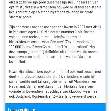
elkaar zoals we zijn' (een duet met zijn zus Lindsay) en 'Een
optimist'. Met zijn warme stem bouwde hij al snel een sterke
live-reputatie op en stond hij steeds vaker op de grote
Vlaamse podia.
Zijn doorbraak naar de absolute top kwam in 2007 met 'Als ik
in je blauwe ogen kijk', zijn eerste nummer 1-hit. Daarna
volgden een reeks grote publieksfavorieten en
hitparadesuccessen zoals 'Een ster', 'Zeven zonden', 'In
100.000 jaren', 'Sweet Caroline' en 'M'n beste vriend'. Met
deze songs groeide hij definitief uit tot een van de meest
succesvolle en herkenbare artiesten van het Vlaamse
levenslied.
Naast zijn solocarrière boekte Christoff ook veel succes met
duettenprojecten zoals 'Christoff & vrienden', waarin hij
samenwerkte met tal van grote namen uit Vlaanderen en
Nederland. Samen met Jan Smit en Florian Silbereisen
vormde hij bovendien het schlagertrio Klubbb3, waarmee
ook Duitsland, Oostenrijk en Zwitserland veroverd werden.
Lees verder ►