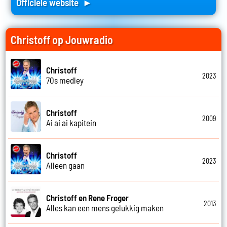
Officiele website ►
Christoff op Jouwradio
Christoff
2023
70s medley
Christoff
2009
Ai ai ai kapitein
Christoff
2023
Alleen gaan
Christoff en Rene Froger
2013
Alles kan een mens gelukkig maken