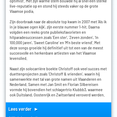
optimist'. Met zijn warme stem bouwde hij al snel een sterke
live-reputatie op en stond hij steeds vaker op de grote
Vlaamse podia.
Zijn doorbraak naar de absolute top kwam in 2007 met 'Als ik
in je blauwe ogen kijk', zijn eerste nummer 1-hit. Daarna
volgden een reeks grote publieksfavorieten en
hitparadesuccessen zoals 'Een ster', 'Zeven zonden', 'In
100.000 jaren', 'Sweet Caroline' en 'M'n beste vriend'. Met
deze songs groeide hij definitief uit tot een van de meest
succesvolle en herkenbare artiesten van het Vlaamse
levenslied.
Naast zijn solocarrière boekte Christoff ook veel succes met
duettenprojecten zoals 'Christoff & vrienden', waarin hij
samenwerkte met tal van grote namen uit Vlaanderen en
Nederland. Samen met Jan Smit en Florian Silbereisen
vormde hij bovendien het schlagertrio Klubbb3, waarmee
ook Duitsland, Oostenrijk en Zwitserland veroverd werden.
Lees verder ►