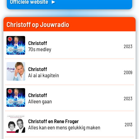
Officiele website ►
Christoff op Jouwradio
Christoff
2023
70s medley
Christoff
2009
Ai ai ai kapitein
Christoff
2023
Alleen gaan
Christoff en Rene Froger
2013
Alles kan een mens gelukkig maken