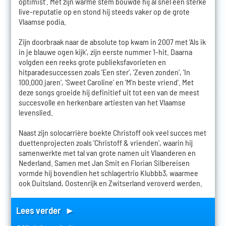
optimist'. Met zijn warme stem bouwde hij al snel een sterke
live-reputatie op en stond hij steeds vaker op de grote
Vlaamse podia.
Zijn doorbraak naar de absolute top kwam in 2007 met 'Als ik
in je blauwe ogen kijk', zijn eerste nummer 1-hit. Daarna
volgden een reeks grote publieksfavorieten en
hitparadesuccessen zoals 'Een ster', 'Zeven zonden', 'In
100.000 jaren', 'Sweet Caroline' en 'M'n beste vriend'. Met
deze songs groeide hij definitief uit tot een van de meest
succesvolle en herkenbare artiesten van het Vlaamse
levenslied.
Naast zijn solocarrière boekte Christoff ook veel succes met
duettenprojecten zoals 'Christoff & vrienden', waarin hij
samenwerkte met tal van grote namen uit Vlaanderen en
Nederland. Samen met Jan Smit en Florian Silbereisen
vormde hij bovendien het schlagertrio Klubbb3, waarmee
ook Duitsland, Oostenrijk en Zwitserland veroverd werden.
Lees verder ►