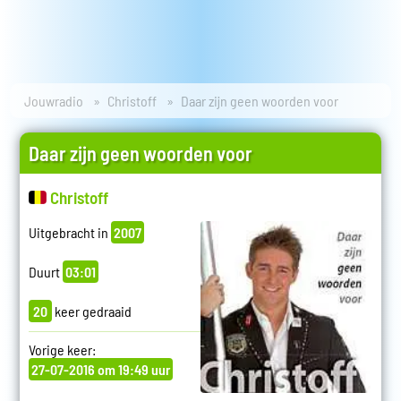
Jouwradio
Christoff
Daar zijn geen woorden voor
Daar zijn geen woorden voor
Christoff
Uitgebracht in
2007
Duurt
03:01
20
keer gedraaid
Vorige keer:
27-07-2016 om 19:49 uur