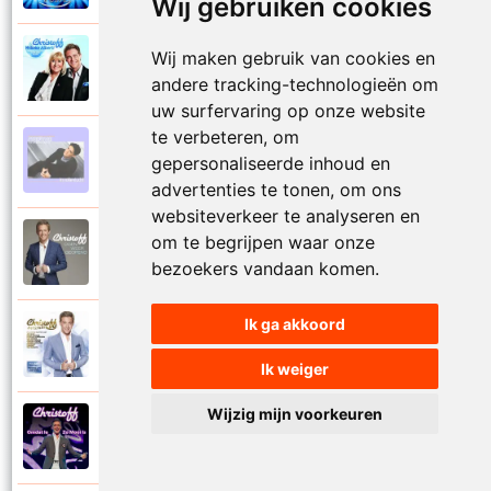
Wij gebruiken cookies
Wij maken gebruik van cookies en
Christoff en Willeke Alberti
2011
Niemand laat zijn eigen kind alleen
andere tracking-technologieën om
uw surfervaring op onze website
te verbeteren, om
Christoff
gepersonaliseerde inhoud en
1997
Niets is voor niets
advertenties te tonen, om ons
websiteverkeer te analyseren en
om te begrijpen waar onze
Christoff
2016
Ogen weer geopend
bezoekers vandaan komen.
Ik ga akkoord
Christoff en Florian Silbereisen
2011
Omdat ie zo mooi is
Ik weiger
Wijzig mijn voorkeuren
Christoff
2012
Omdat ie zo mooi is