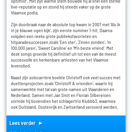
optimist'. Met zijn warme stem bouwde hij al snel een sterke
live-reputatie op en stond hij steeds vaker op de grote
Vlaamse podia.
Zijn doorbraak naar de absolute top kwam in 2007 met 'Als ik
in je blauwe ogen kijk', zijn eerste nummer 1-hit. Daarna
volgden een reeks grote publieksfavorieten en
hitparadesuccessen zoals 'Een ster', 'Zeven zonden', 'In
100.000 jaren', 'Sweet Caroline' en 'M'n beste vriend'. Met
deze songs groeide hij definitief uit tot een van de meest
succesvolle en herkenbare artiesten van het Vlaamse
levenslied.
Naast zijn solocarrière boekte Christoff ook veel succes met
duettenprojecten zoals 'Christoff & vrienden', waarin hij
samenwerkte met tal van grote namen uit Vlaanderen en
Nederland. Samen met Jan Smit en Florian Silbereisen
vormde hij bovendien het schlagertrio Klubbb3, waarmee
ook Duitsland, Oostenrijk en Zwitserland veroverd werden.
Lees verder ►