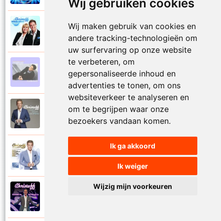
Wij gebruiken cookies
Wij maken gebruik van cookies en
Christoff en Willeke Alberti
2011
Niemand laat zijn eigen kind alleen
andere tracking-technologieën om
uw surfervaring op onze website
te verbeteren, om
Christoff
gepersonaliseerde inhoud en
1997
Niets is voor niets
advertenties te tonen, om ons
websiteverkeer te analyseren en
om te begrijpen waar onze
Christoff
2016
Ogen weer geopend
bezoekers vandaan komen.
Ik ga akkoord
Christoff en Florian Silbereisen
2011
Omdat ie zo mooi is
Ik weiger
Wijzig mijn voorkeuren
Christoff
2012
Omdat ie zo mooi is