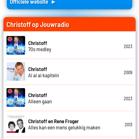
Officiele website ►
Christoff op Jouwradio
Christoff
2023
70s medley
Christoff
2009
Ai ai ai kapitein
Christoff
2023
Alleen gaan
Christoff en Rene Froger
2013
Alles kan een mens gelukkig maken