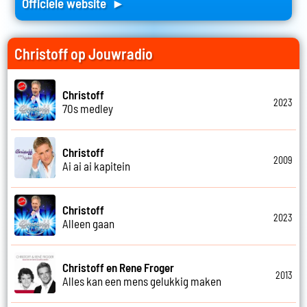
Officiele website ►
Christoff op Jouwradio
Christoff
2023
70s medley
Christoff
2009
Ai ai ai kapitein
Christoff
2023
Alleen gaan
Christoff en Rene Froger
2013
Alles kan een mens gelukkig maken