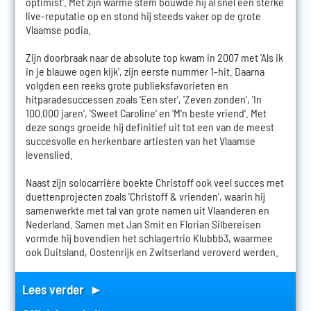
optimist'. Met zijn warme stem bouwde hij al snel een sterke
live-reputatie op en stond hij steeds vaker op de grote
Vlaamse podia.
Zijn doorbraak naar de absolute top kwam in 2007 met 'Als ik
in je blauwe ogen kijk', zijn eerste nummer 1-hit. Daarna
volgden een reeks grote publieksfavorieten en
hitparadesuccessen zoals 'Een ster', 'Zeven zonden', 'In
100.000 jaren', 'Sweet Caroline' en 'M'n beste vriend'. Met
deze songs groeide hij definitief uit tot een van de meest
succesvolle en herkenbare artiesten van het Vlaamse
levenslied.
Naast zijn solocarrière boekte Christoff ook veel succes met
duettenprojecten zoals 'Christoff & vrienden', waarin hij
samenwerkte met tal van grote namen uit Vlaanderen en
Nederland. Samen met Jan Smit en Florian Silbereisen
vormde hij bovendien het schlagertrio Klubbb3, waarmee
ook Duitsland, Oostenrijk en Zwitserland veroverd werden.
Lees verder ►