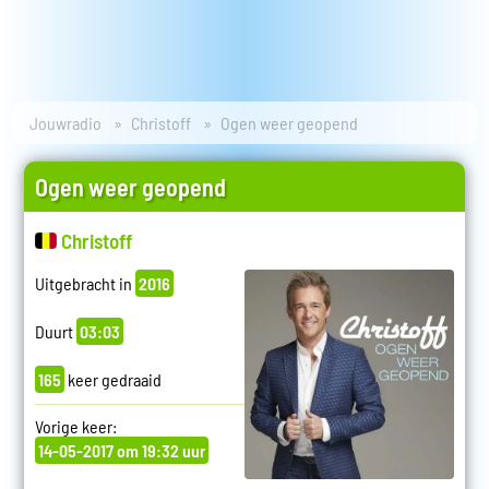
Jouwradio
Christoff
Ogen weer geopend
Ogen weer geopend
Christoff
Uitgebracht in
2016
Duurt
03:03
165
keer gedraaid
Vorige keer:
14-05-2017 om 19:32 uur