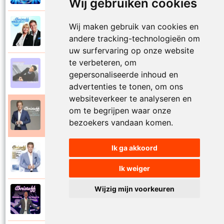
Wij gebruiken cookies
Wij maken gebruik van cookies en
Christoff en Willeke Alberti
2011
Niemand laat zijn eigen kind alleen
andere tracking-technologieën om
uw surfervaring op onze website
te verbeteren, om
Christoff
gepersonaliseerde inhoud en
1997
Niets is voor niets
advertenties te tonen, om ons
websiteverkeer te analyseren en
om te begrijpen waar onze
Christoff
2016
Ogen weer geopend
bezoekers vandaan komen.
Ik ga akkoord
Christoff en Florian Silbereisen
2011
Omdat ie zo mooi is
Ik weiger
Wijzig mijn voorkeuren
Christoff
2012
Omdat ie zo mooi is