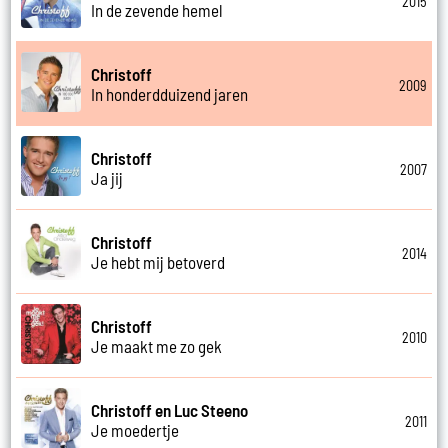
2015
In de zevende hemel
Christoff
2009
In honderdduizend jaren
Christoff
2007
Ja jij
Christoff
2014
Je hebt mij betoverd
Christoff
2010
Je maakt me zo gek
Christoff en Luc Steeno
2011
Je moedertje