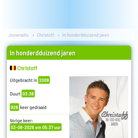
Jouwradio
Christoff
In honderdduizend jaren
In honderdduizend jaren
Christoff
Uitgebracht in
2009
Duurt
03:38
928
keer gedraaid
Vorige keer:
03-08-2026 om 05:37 uur