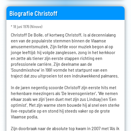
Biografie Christoff
* 18 juni 1976 (Ninove)
Christoff De Bolle, of kortweg Christoff, is al decennialang
een van de populairste stemmen binnen de Vlaamse
amusementsmuziek. Zijn liefde voor muziek begon al op
jonge leeftijd: hij volgde zanglessen, zong in het kerkkoor
en zette als tiener zijn eerste stappen richting een
professionele carrière. Zijn deelname aan de
'Soundmixshow' in 1991 vormde het startpunt van een
traject dat zou uitgroeien tot een indrukwekkend palmares.
In de jaren negentig scoorde Christoff zijn eerste hits met
herkenbare meezingers als 'De levensgenieter', 'We nemen
elkaar zoals we zijn' (een duet met zijn zus Lindsay) en 'Een
optimist'. Met zijn warme stem bouwde hij al snel een sterke
live-reputatie op en stond hij steeds vaker op de grote
Vlaamse podia.
Zijn doorbraak naar de absolute top kwam in 2007 met 'Als ik