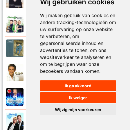
Wij gebruiken cookies
1999
Mijn lot uit de loterij
Wij maken gebruik van cookies en
Christoff en The Sunsets
andere tracking-technologieën om
2011
Mijn nummer een
uw surfervaring op onze website
te verbeteren, om
gepersonaliseerde inhoud en
Christoff
1996
advertenties te tonen, om ons
Mijn plaats is bij jou
websiteverkeer te analyseren en
om te begrijpen waar onze
Christoff
bezoekers vandaan komen.
2009
Miljonair
Ik ga akkoord
Christoff
Ik weiger
2023
Mooi het leven is mooi
Wijzig mijn voorkeuren
Christoff en Willeke Alberti
2011
Niemand laat zijn eigen kind alleen