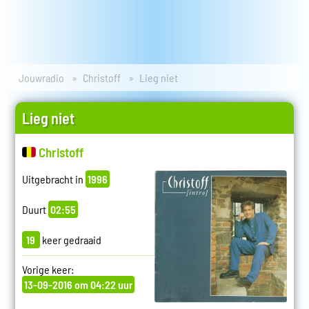
Jouwradio
Christoff
Lieg niet
Lieg niet
Christoff
Uitgebracht in
1996
Duurt
02:55
19
keer gedraaid
Vorige keer:
13-09-2016 om 04:22 uur