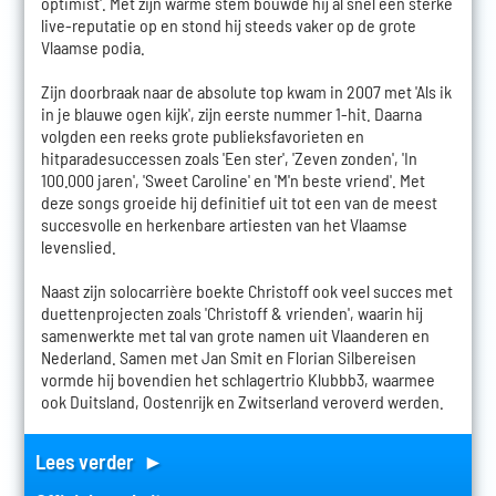
optimist'. Met zijn warme stem bouwde hij al snel een sterke
live-reputatie op en stond hij steeds vaker op de grote
Vlaamse podia.
Zijn doorbraak naar de absolute top kwam in 2007 met 'Als ik
in je blauwe ogen kijk', zijn eerste nummer 1-hit. Daarna
volgden een reeks grote publieksfavorieten en
hitparadesuccessen zoals 'Een ster', 'Zeven zonden', 'In
100.000 jaren', 'Sweet Caroline' en 'M'n beste vriend'. Met
deze songs groeide hij definitief uit tot een van de meest
succesvolle en herkenbare artiesten van het Vlaamse
levenslied.
Naast zijn solocarrière boekte Christoff ook veel succes met
duettenprojecten zoals 'Christoff & vrienden', waarin hij
samenwerkte met tal van grote namen uit Vlaanderen en
Nederland. Samen met Jan Smit en Florian Silbereisen
vormde hij bovendien het schlagertrio Klubbb3, waarmee
ook Duitsland, Oostenrijk en Zwitserland veroverd werden.
Lees verder ►