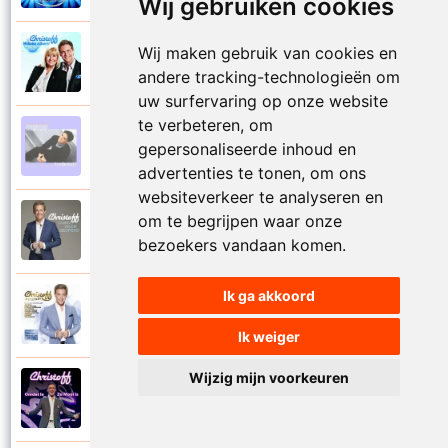
Wij gebruiken cookies
Wij maken gebruik van cookies en
Christoff en Willeke Alberti
2011
Niemand laat zijn eigen kind alleen
andere tracking-technologieën om
uw surfervaring op onze website
te verbeteren, om
Christoff
gepersonaliseerde inhoud en
1997
Niets is voor niets
advertenties te tonen, om ons
websiteverkeer te analyseren en
om te begrijpen waar onze
Christoff
2016
Ogen weer geopend
bezoekers vandaan komen.
Ik ga akkoord
Christoff en Florian Silbereisen
2011
Omdat ie zo mooi is
Ik weiger
Wijzig mijn voorkeuren
Christoff
2012
Omdat ie zo mooi is