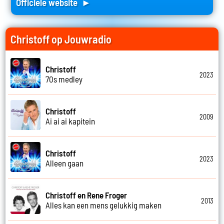
Officiele website ►
Christoff op Jouwradio
Christoff
2023
70s medley
Christoff
2009
Ai ai ai kapitein
Christoff
2023
Alleen gaan
Christoff en Rene Froger
2013
Alles kan een mens gelukkig maken