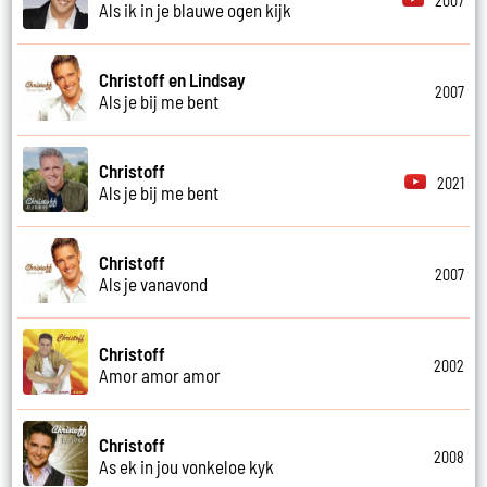
2007
Als ik in je blauwe ogen kijk
Christoff en Lindsay
2007
Als je bij me bent
Christoff
2021
Als je bij me bent
Christoff
2007
Als je vanavond
Christoff
2002
Amor amor amor
Christoff
2008
As ek in jou vonkeloe kyk