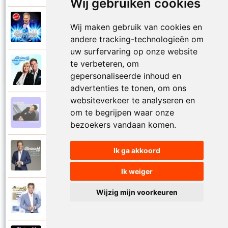
Wij gebruiken cookies
Christoff
Wij maken gebruik van cookies en
2023
Mooi het leven is mooi
andere tracking-technologieën om
uw surfervaring op onze website
te verbeteren, om
Christoff en Willeke Alberti
2011
Niemand laat zijn eigen kind alleen
gepersonaliseerde inhoud en
advertenties te tonen, om ons
websiteverkeer te analyseren en
Christoff
om te begrijpen waar onze
1997
Niets is voor niets
bezoekers vandaan komen.
Christoff
Ik ga akkoord
2016
Ogen weer geopend
Ik weiger
Wijzig mijn voorkeuren
Christoff en Florian Silbereisen
2011
Omdat ie zo mooi is