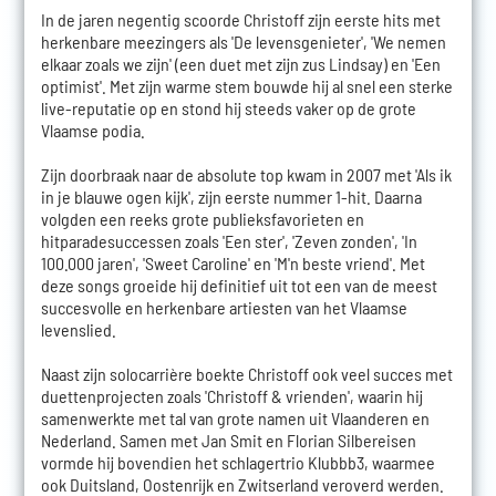
In de jaren negentig scoorde Christoff zijn eerste hits met
herkenbare meezingers als 'De levensgenieter', 'We nemen
elkaar zoals we zijn' (een duet met zijn zus Lindsay) en 'Een
optimist'. Met zijn warme stem bouwde hij al snel een sterke
live-reputatie op en stond hij steeds vaker op de grote
Vlaamse podia.
Zijn doorbraak naar de absolute top kwam in 2007 met 'Als ik
in je blauwe ogen kijk', zijn eerste nummer 1-hit. Daarna
volgden een reeks grote publieksfavorieten en
hitparadesuccessen zoals 'Een ster', 'Zeven zonden', 'In
100.000 jaren', 'Sweet Caroline' en 'M'n beste vriend'. Met
deze songs groeide hij definitief uit tot een van de meest
succesvolle en herkenbare artiesten van het Vlaamse
levenslied.
Naast zijn solocarrière boekte Christoff ook veel succes met
duettenprojecten zoals 'Christoff & vrienden', waarin hij
samenwerkte met tal van grote namen uit Vlaanderen en
Nederland. Samen met Jan Smit en Florian Silbereisen
vormde hij bovendien het schlagertrio Klubbb3, waarmee
ook Duitsland, Oostenrijk en Zwitserland veroverd werden.