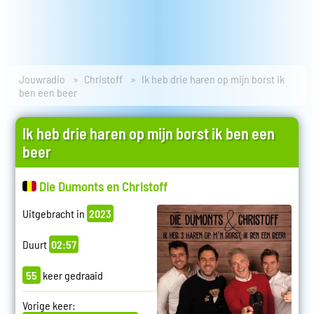
Jouwradio
Christoff
Ik heb drie haren op mijn borst ik
ben een beer
Ik heb drie haren op mijn borst ik ben een
beer
Die Dumonts en Christoff
Uitgebracht in
2023
Duurt
02:57
55
keer gedraaid
Vorige keer: