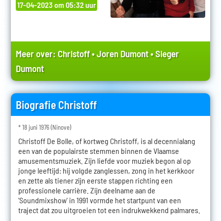
17-04-2023 om 05:32 uur
Meer over:
Christoff
•
Joren Dumont
•
Sieger
Dumont
Biografie Christoff
* 18 juni 1976 (Ninove)
Christoff De Bolle, of kortweg Christoff, is al decennialang
een van de populairste stemmen binnen de Vlaamse
amusementsmuziek. Zijn liefde voor muziek begon al op
jonge leeftijd: hij volgde zanglessen, zong in het kerkkoor
en zette als tiener zijn eerste stappen richting een
professionele carrière. Zijn deelname aan de
'Soundmixshow' in 1991 vormde het startpunt van een
traject dat zou uitgroeien tot een indrukwekkend palmares.