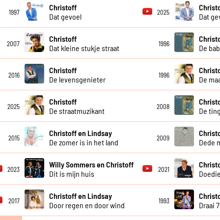
Christoff
Christ
1997
2025
Dat gevoel
Dat ge
Christoff
Christ
2007
1996
Dat kleine stukje straat
De bab
Christoff
Christ
2016
1996
De levensgenieter
De maa
Christoff
Christ
2025
2008
De straatmuzikant
De tin
Christoff en Lindsay
Christ
2015
2009
De zomer is in het land
Dede 
Willy Sommers en Christoff
Christ
2023
2021
Dit is mijn huis
Doedi
Christoff en Lindsay
Christo
2017
1993
Door regen en door wind
Draai 