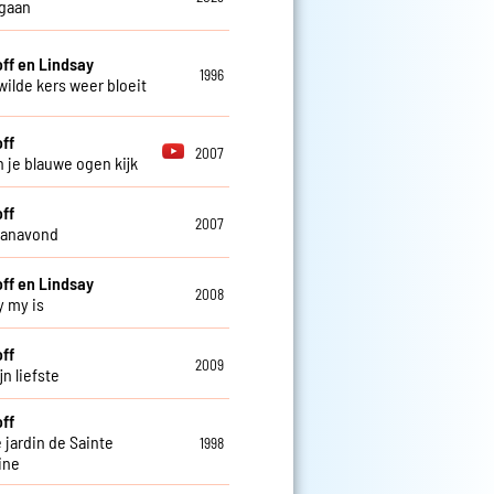
 gaan
off en Lindsay
1996
wilde kers weer bloeit
off
2007
in je blauwe ogen kijk
off
2007
 vanavond
off en Lindsay
2008
y my is
off
2009
n liefste
off
 jardin de Sainte
1998
ine