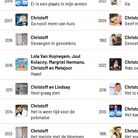
2009
2023
Er is een plaats in mijn armen
Ga
Christoff
Christ
2007
2009
Ga nooit meer van huis
Geef m
Christoff
Christ
2016
1993
Gevangen in gevoelens
Gevoe
Lola Van Huynegem, Juul
Kolacny, Margriet Hermans,
Christ
2016
2022
Christoff en Metejoor
Hals o
Haast
Christoff en Lindsay
Christ
2011
2016
Heel graag zien
Het is 
Christoff
Christ
Het is weer tijd voor de
2014
2010
Het kan
polonaise
Christoff
Christ
2022
1995
Het meisje met de bloemen
Het vo