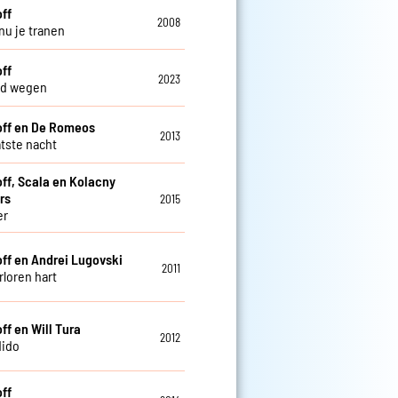
off
2008
nu je tranen
off
2023
nd wegen
off en De Romeos
2013
atste nacht
off, Scala en Kolacny
rs
2015
er
off en Andrei Lugovski
2011
rloren hart
ff en Will Tura
2012
dido
off