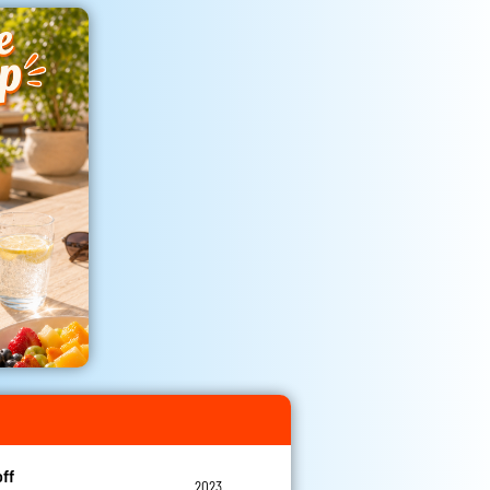
off
2023