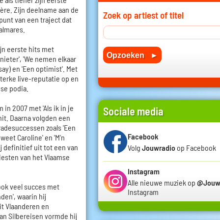
ière. Zijn deelname aan de
Zoek op artiest of titel
punt van een traject dat
almares.
jn eerste hits met
nieter', 'We nemen elkaar
say) en 'Een optimist'. Met
terke live-reputatie op en
mse podia.
in 2007 met 'Als ik in je
Sociale media
hit. Daarna volgden een
radesuccessen zoals 'Een
Facebook
'Sweet Caroline' en 'M'n
 definitief uit tot een van
Volg
Jouwradio
op Facebook
iesten van het Vlaamse
Instagram
Alle nieuwe muziek op
@Jouw
 ook veel succes met
Instagram
den', waarin hij
it Vlaanderen en
an Silbereisen vormde hij