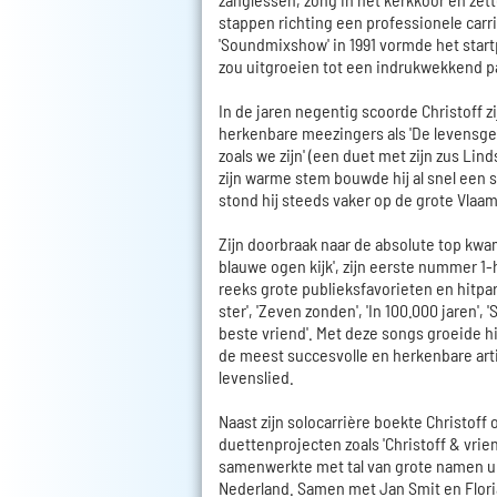
stappen richting een professionele carr
'Soundmixshow' in 1991 vormde het start
zou uitgroeien tot een indrukwekkend p
In de jaren negentig scoorde Christoff zi
herkenbare meezingers als 'De levensge
zoals we zijn' (een duet met zijn zus Lind
zijn warme stem bouwde hij al snel een s
stond hij steeds vaker op de grote Vlaa
Zijn doorbraak naar de absolute top kwam 
blauwe ogen kijk', zijn eerste nummer 1-
reeks grote publieksfavorieten en hitpa
ster', 'Zeven zonden', 'In 100.000 jaren', 
beste vriend'. Met deze songs groeide hij
de meest succesvolle en herkenbare art
levenslied.
Naast zijn solocarrière boekte Christoff
duettenprojecten zoals 'Christoff & vrien
samenwerkte met tal van grote namen u
Nederland. Samen met Jan Smit en Flori