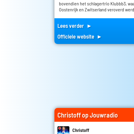
bovendien het schlagertrio Klubbb3, wa
Oostenrijk en Zwitserland veroverd wer
Lees verder ►
Officiele website ►
Christoff op Jouwradio
Christoff