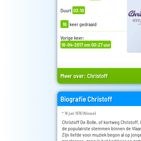
Duurt
03:10
16
keer gedraaid
Vorige keer:
16-04-2017 om 00:27 uur
Meer over:
Christoff
Biografie Christoff
* 18 juni 1976 (Ninove)
Christoff De Bolle, of kortweg Christoff,
de populairste stemmen binnen de Vl
Zijn liefde voor muziek begon al op jonge 
zanglessen, zong in het kerkkoor en zette