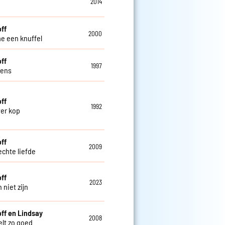
2014
off
2000
e een knuffel
off
1997
lens
off
1992
ver kop
off
2009
echte liefde
off
2023
 niet zijn
off en Lindsay
2008
elt zo goed