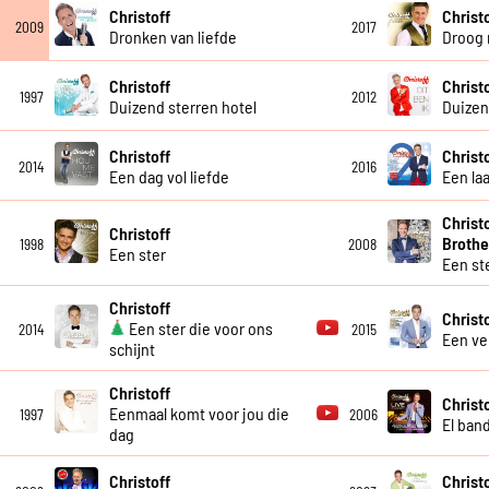
Christoff
Christ
2009
2017
Dronken van liefde
Droog 
Christoff
Christ
1997
2012
Duizend sterren hotel
Duize
Christoff
Christ
2014
2016
Een dag vol liefde
Een la
Christ
Christoff
Brothe
1998
2008
Een ster
Een st
Christoff
Christ
Een ster die voor ons
2014
2015
Een ve
schijnt
Christoff
Christo
Eenmaal komt voor jou die
1997
2006
El ban
dag
Christoff
Christ