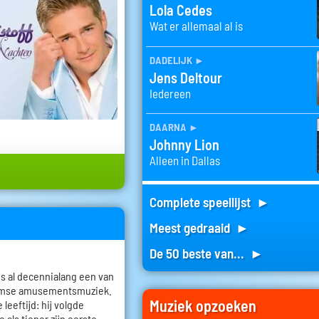
Lola Cedes
Wat er allemaal al is
dadelijk
►
Jens Deltour
Iedereen
daarna
►
Johnny Lion
Alleen in Dallas
Complete speellijst ►
Meest gedraaid ►
De 50 beste van... ►
 is al decennialang een van
aamse amusementsmuziek.
Muziek opzoeken
leeftijd: hij volgde
 als tiener zijn eerste