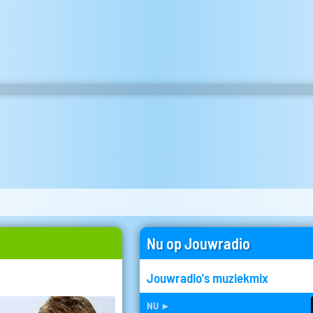
Nu op Jouwradio
Jouwradio's muziekmix
nu
►