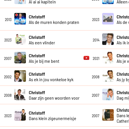
Ai ai ai kapitein
Alleen
Christoff
Christ
2013
2023
Als de muren konden praten
Als de 
Christoff
Christ
2023
2014
Als een vlinder
Als ik 
Christoff
Christ
2007
2021
Als je bij me bent
Als je
Christoff
Christ
2002
2008
As ek in jou vonkeloe kyk
As jy b
Christoff
Christ
2008
2007
Daar zijn geen woorden voor
Dag mij
Christ
Christoff
Dans le
2023
2007
Dans klein zigeunermeisje
Cather