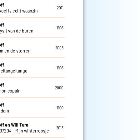
off
2011
voel is echt waanzin
off
1996
ysit van de buren
off
2008
n en de sterren
off
1996
geltangeltango
off
2000
mon copain
off
1999
edam
ff en Will Tura
2013
797204 - Mijn winterroosje