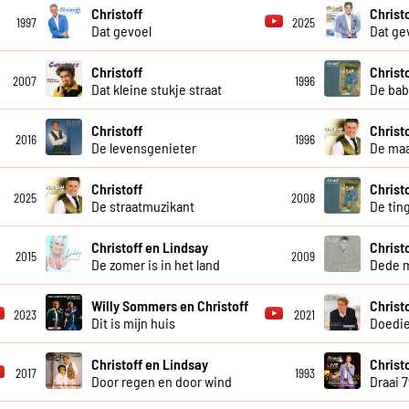
Christoff
Christ
1997
2025
Dat gevoel
Dat ge
Christoff
Christ
2007
1996
Dat kleine stukje straat
De bab
Christoff
Christ
2016
1996
De levensgenieter
De maa
Christoff
Christ
2025
2008
De straatmuzikant
De tin
Christoff en Lindsay
Christ
2015
2009
De zomer is in het land
Dede 
Willy Sommers en Christoff
Christ
2023
2021
Dit is mijn huis
Doedi
Christoff en Lindsay
Christo
2017
1993
Door regen en door wind
Draai 