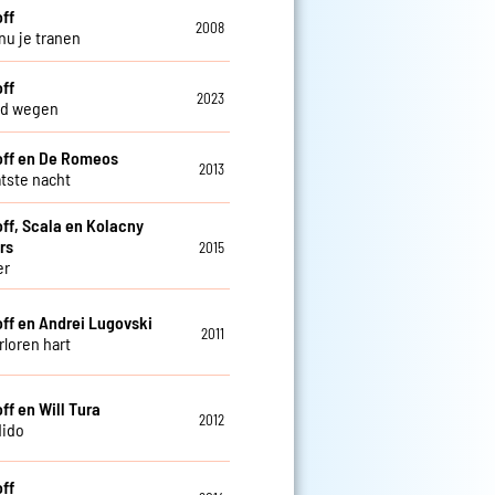
off
2008
nu je tranen
off
2023
nd wegen
off en De Romeos
2013
atste nacht
off, Scala en Kolacny
rs
2015
er
off en Andrei Lugovski
2011
rloren hart
ff en Will Tura
2012
dido
off