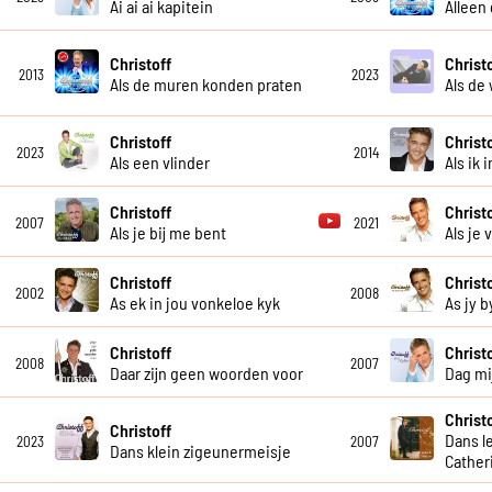
Ai ai ai kapitein
Alleen
Christoff
Christ
2013
2023
Als de muren konden praten
Als de 
Christoff
Christ
2023
2014
Als een vlinder
Als ik 
Christoff
Christ
2007
2021
Als je bij me bent
Als je
Christoff
Christ
2002
2008
As ek in jou vonkeloe kyk
As jy b
Christoff
Christ
2008
2007
Daar zijn geen woorden voor
Dag mij
Christ
Christoff
Dans le
2023
2007
Dans klein zigeunermeisje
Cather