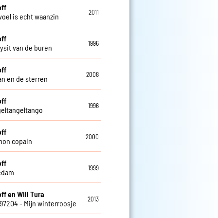
off
2011
voel is echt waanzin
off
1996
ysit van de buren
off
2008
n en de sterren
off
1996
geltangeltango
off
2000
mon copain
off
1999
edam
ff en Will Tura
2013
797204 - Mijn winterroosje