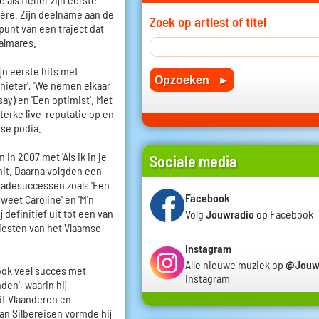
ière. Zijn deelname aan de
Zoek op artiest of titel
punt van een traject dat
almares.
jn eerste hits met
nieter', 'We nemen elkaar
say) en 'Een optimist'. Met
terke live-reputatie op en
mse podia.
in 2007 met 'Als ik in je
Sociale media
hit. Daarna volgden een
radesuccessen zoals 'Een
Facebook
'Sweet Caroline' en 'M'n
 definitief uit tot een van
Volg
Jouwradio
op Facebook
iesten van het Vlaamse
Instagram
Alle nieuwe muziek op
@Jouw
 ook veel succes met
Instagram
den', waarin hij
it Vlaanderen en
an Silbereisen vormde hij