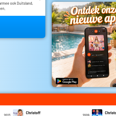
armee ook Duitsland,
den.
Christoff
Christ
2023
2009