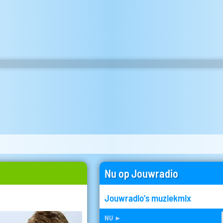
Nu op Jouwradio
Jouwradio's muziekmix
nu
►