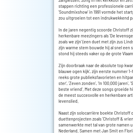
stappen richting een professionele carr
'Soundmixshow' in 1991 vormde het start
zou uitgroeien tot een indrukwekkend p
In de jaren negentig scoorde Christoff zi
herkenbare meezingers als 'De levensge
zoals we zijn' (een duet met zijn zus Lind
zijn warme stem bouwde hij al snel een s
stond hij steeds vaker op de grote Vlaa
Zijn doorbraak naar de absolute top kwam 
blauwe ogen kijk', zijn eerste nummer 1-
reeks grote publieksfavorieten en hitpa
ster', 'Zeven zonden', 'In 100.000 jaren', 
beste vriend'. Met deze songs groeide hij
de meest succesvolle en herkenbare art
levenslied.
Naast zijn solocarrière boekte Christoff
duettenprojecten zoals 'Christoff & vrien
samenwerkte met tal van grote namen u
Nederland. Samen met Jan Smit en Flori