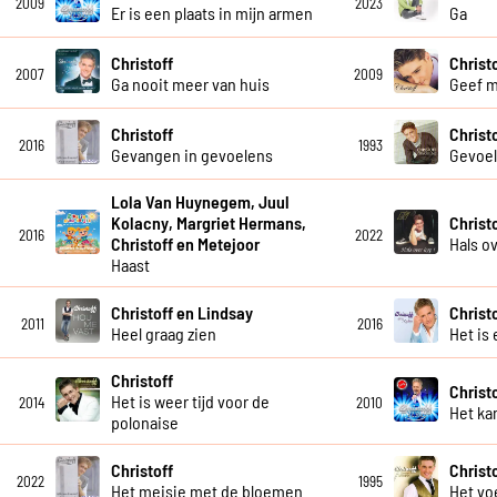
2009
2023
Er is een plaats in mijn armen
Ga
Christoff
Christ
2007
2009
Ga nooit meer van huis
Geef m
Christoff
Christ
2016
1993
Gevangen in gevoelens
Gevoe
Lola Van Huynegem, Juul
Kolacny, Margriet Hermans,
Christ
2016
2022
Christoff en Metejoor
Hals o
Haast
Christoff en Lindsay
Christ
2011
2016
Heel graag zien
Het is 
Christoff
Christ
Het is weer tijd voor de
2014
2010
Het kan
polonaise
Christoff
Christ
2022
1995
Het meisje met de bloemen
Het vo