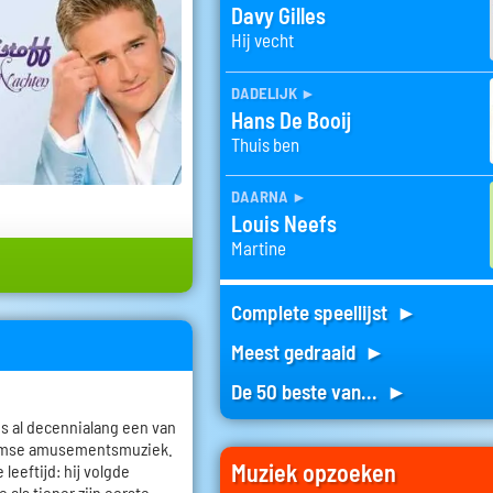
Davy Gilles
Hij vecht
dadelijk
►
Hans De Booij
Thuis ben
daarna
►
Louis Neefs
Martine
Complete speellijst ►
Meest gedraaid ►
De 50 beste van... ►
 is al decennialang een van
aamse amusementsmuziek.
Muziek opzoeken
leeftijd: hij volgde
 als tiener zijn eerste