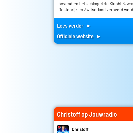
bovendien het schlagertrio Klubbb3, wa
Oostenrijk en Zwitserland veroverd wer
Lees verder ►
Officiele website ►
Christoff op Jouwradio
Christoff