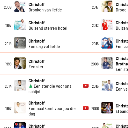
Christoff
Christ
2009
2017
Dronken van liefde
Droog 
Christoff
Christ
1997
2012
Duizend sterren hotel
Duize
Christoff
Christ
2014
2016
Een dag vol liefde
Een la
Christ
Christoff
Brothe
1998
2008
Een ster
Een st
Christoff
Christ
Een ster die voor ons
2014
2015
Een ve
schijnt
Christoff
Christo
Eenmaal komt voor jou die
1997
2006
El ban
dag
Christoff
Christ