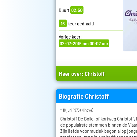
Duurt
02:50
16
keer gedraaid
Vorige keer:
02-07-2016 om 00:02 uur
Meer over:
Christoff
Biografie Christoff
* 18 juni 1976 (Ninove)
Christoff De Bolle, of kortweg Christoff,
de populairste stemmen binnen de Vl
Zijn liefde voor muziek begon al op jonge 
zanglessen, zong in het kerkkoor en zette