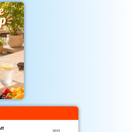
off
2023