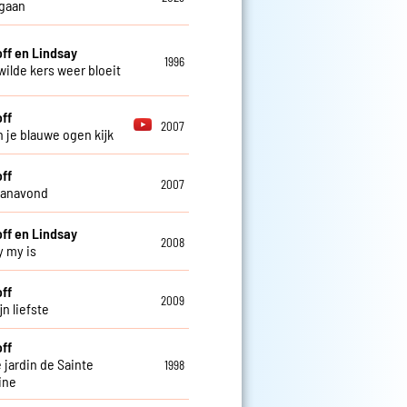
 gaan
off en Lindsay
1996
wilde kers weer bloeit
off
2007
in je blauwe ogen kijk
off
2007
 vanavond
off en Lindsay
2008
y my is
off
2009
n liefste
off
 jardin de Sainte
1998
ine