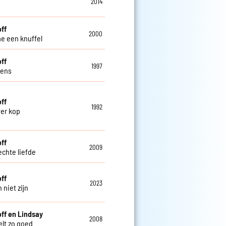
2014
off
2000
e een knuffel
off
1997
lens
off
1992
ver kop
off
2009
echte liefde
off
2023
 niet zijn
off en Lindsay
2008
elt zo goed