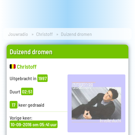
Jouwradio
Christoff
Duizend dromen
Duizend dromen
Christoff
Uitgebracht in
1997
Duurt
02:51
17
keer gedraaid
Vorige keer:
10-09-2016 om 05:41 uur