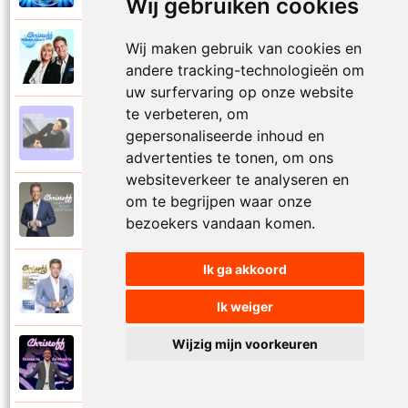
Wij gebruiken cookies
Wij maken gebruik van cookies en
Christoff en Willeke Alberti
2011
Niemand laat zijn eigen kind alleen
andere tracking-technologieën om
uw surfervaring op onze website
te verbeteren, om
Christoff
gepersonaliseerde inhoud en
1997
Niets is voor niets
advertenties te tonen, om ons
websiteverkeer te analyseren en
om te begrijpen waar onze
Christoff
2016
Ogen weer geopend
bezoekers vandaan komen.
Ik ga akkoord
Christoff en Florian Silbereisen
2011
Omdat ie zo mooi is
Ik weiger
Wijzig mijn voorkeuren
Christoff
2012
Omdat ie zo mooi is