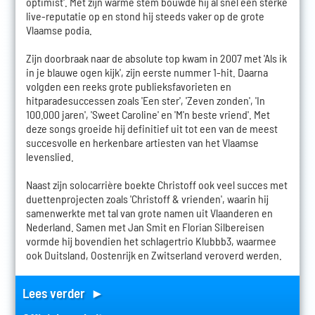
optimist'. Met zijn warme stem bouwde hij al snel een sterke
live-reputatie op en stond hij steeds vaker op de grote
Vlaamse podia.
Zijn doorbraak naar de absolute top kwam in 2007 met 'Als ik
in je blauwe ogen kijk', zijn eerste nummer 1-hit. Daarna
volgden een reeks grote publieksfavorieten en
hitparadesuccessen zoals 'Een ster', 'Zeven zonden', 'In
100.000 jaren', 'Sweet Caroline' en 'M'n beste vriend'. Met
deze songs groeide hij definitief uit tot een van de meest
succesvolle en herkenbare artiesten van het Vlaamse
levenslied.
Naast zijn solocarrière boekte Christoff ook veel succes met
duettenprojecten zoals 'Christoff & vrienden', waarin hij
samenwerkte met tal van grote namen uit Vlaanderen en
Nederland. Samen met Jan Smit en Florian Silbereisen
vormde hij bovendien het schlagertrio Klubbb3, waarmee
ook Duitsland, Oostenrijk en Zwitserland veroverd werden.
Lees verder ►