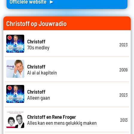
Officiele website ►
Christoff op Jouwradio
Christoff
2023
70s medley
Christoff
2009
Ai ai ai kapitein
Christoff
2023
Alleen gaan
Christoff en Rene Froger
2013
Alles kan een mens gelukkig maken