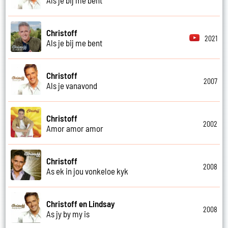
Christoff
2021
Als je bij me bent
Christoff
2007
Als je vanavond
Christoff
2002
Amor amor amor
Christoff
2008
As ek in jou vonkeloe kyk
Christoff en Lindsay
2008
As jy by my is