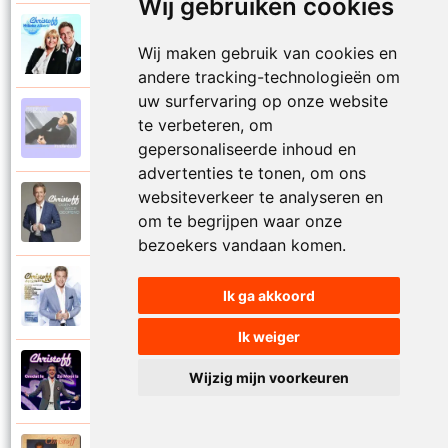
Wij gebruiken cookies
Christoff en Willeke Alberti
2011
Wij maken gebruik van cookies en
Niemand laat zijn eigen kind alleen
andere tracking-technologieën om
uw surfervaring op onze website
Christoff
te verbeteren, om
1997
Niets is voor niets
gepersonaliseerde inhoud en
advertenties te tonen, om ons
websiteverkeer te analyseren en
Christoff
2016
om te begrijpen waar onze
Ogen weer geopend
bezoekers vandaan komen.
Christoff en Florian Silbereisen
Ik ga akkoord
2011
Omdat ie zo mooi is
Ik weiger
Christoff
Wijzig mijn voorkeuren
2012
Omdat ie zo mooi is