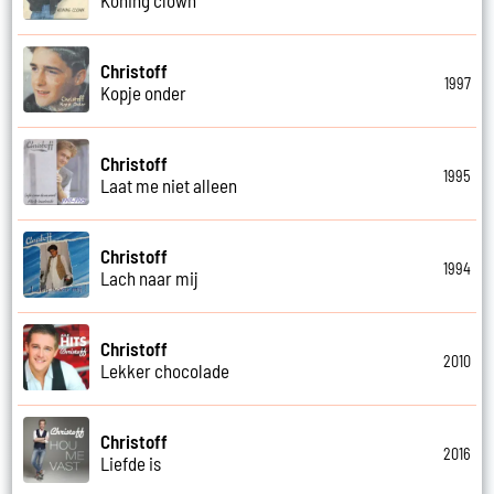
Christoff
1997
Kopje onder
Christoff
1995
Laat me niet alleen
Christoff
1994
Lach naar mij
Christoff
2010
Lekker chocolade
Christoff
2016
Liefde is