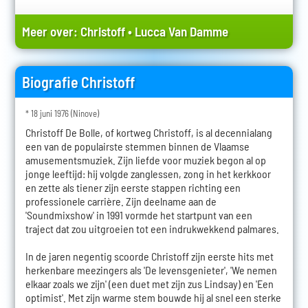
Meer over:
Christoff
•
Lucca Van Damme
Biografie Christoff
* 18 juni 1976 (Ninove)
Christoff De Bolle, of kortweg Christoff, is al decennialang
een van de populairste stemmen binnen de Vlaamse
amusementsmuziek. Zijn liefde voor muziek begon al op
jonge leeftijd: hij volgde zanglessen, zong in het kerkkoor
en zette als tiener zijn eerste stappen richting een
professionele carrière. Zijn deelname aan de
'Soundmixshow' in 1991 vormde het startpunt van een
traject dat zou uitgroeien tot een indrukwekkend palmares.
In de jaren negentig scoorde Christoff zijn eerste hits met
herkenbare meezingers als 'De levensgenieter', 'We nemen
elkaar zoals we zijn' (een duet met zijn zus Lindsay) en 'Een
optimist'. Met zijn warme stem bouwde hij al snel een sterke