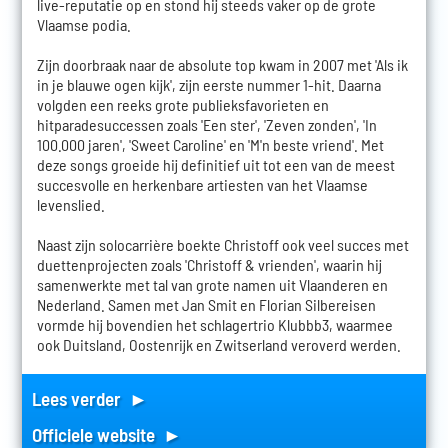
live-reputatie op en stond hij steeds vaker op de grote
Vlaamse podia.
Zijn doorbraak naar de absolute top kwam in 2007 met 'Als ik
in je blauwe ogen kijk', zijn eerste nummer 1-hit. Daarna
volgden een reeks grote publieksfavorieten en
hitparadesuccessen zoals 'Een ster', 'Zeven zonden', 'In
100.000 jaren', 'Sweet Caroline' en 'M'n beste vriend'. Met
deze songs groeide hij definitief uit tot een van de meest
succesvolle en herkenbare artiesten van het Vlaamse
levenslied.
Naast zijn solocarrière boekte Christoff ook veel succes met
duettenprojecten zoals 'Christoff & vrienden', waarin hij
samenwerkte met tal van grote namen uit Vlaanderen en
Nederland. Samen met Jan Smit en Florian Silbereisen
vormde hij bovendien het schlagertrio Klubbb3, waarmee
ook Duitsland, Oostenrijk en Zwitserland veroverd werden.
Lees verder ►
Officiele website ►