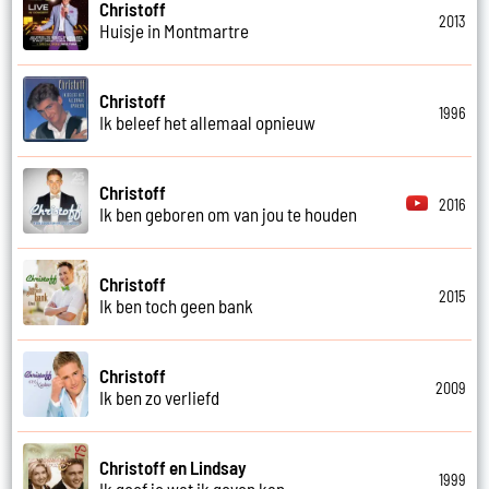
Christoff
2013
Huisje in Montmartre
Christoff
1996
Ik beleef het allemaal opnieuw
Christoff
2016
Ik ben geboren om van jou te houden
Christoff
2015
Ik ben toch geen bank
Christoff
2009
Ik ben zo verliefd
Christoff en Lindsay
1999
Ik geef je wat ik geven kan